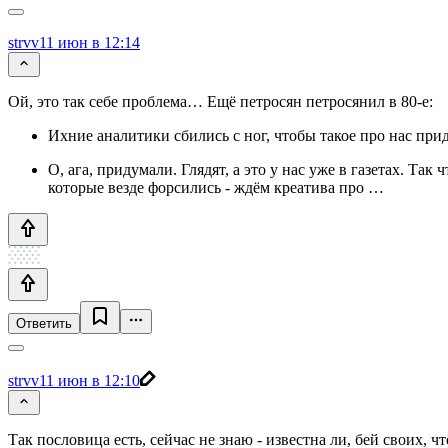
strvv
11 июн в 12:14
Ой, это так себе проблема… Ещё петросян петросянил в 80-е:
Ихние аналитики сбились с ног, чтобы такое про нас при
О, ага, придумали. Глядят, а это у нас уже в газетах. Та
которые везде форсились - ждём креатива про …
Ответить
strvv
11 июн в 12:10
Так пословица есть, сейчас не знаю - известна ли, бей своих, ч