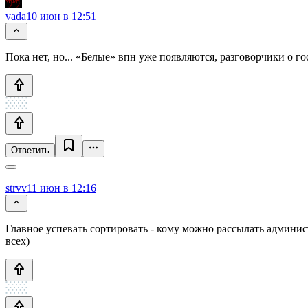
vada
10 июн в 12:51
Пока нет, но... «Белые» впн уже появляются, разговорчики о г
Ответить
strvv
11 июн в 12:16
Главное успевать сортировать - кому можно рассылать админист
всех)