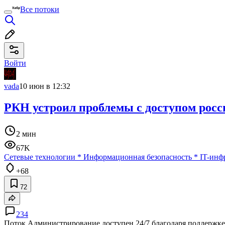
Все потоки
Войти
vada
10 июн в 12:32
РКН устроил проблемы с доступом рос
2 мин
67K
Сетевые технологии
*
Информационная безопасность
*
IT-инф
+68
72
234
Поток Администрирование доступен 24/7 благодаря поддержке