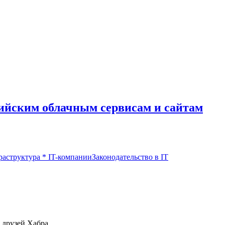
сийским облачным сервисам и сайтам
раструктура
*
IT-компании
Законодательство в IT
 друзей Хабра