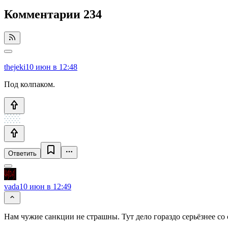
Комментарии
234
thejeki
10 июн в 12:48
Под колпаком.
Ответить
vada
10 июн в 12:49
Нам чужие санкции не страшны. Тут дело гораздо серьёзнее со