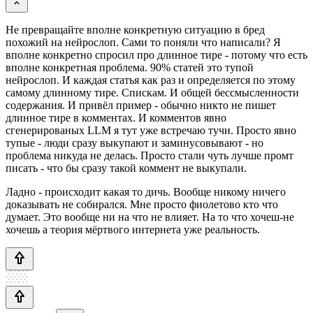
Не превращайте вполне конкретную ситуацию в бред
похожий на нейрослоп. Сами то поняли что написали? Я
вполне конкретно спросил про длинное тире - потому что есть
вполне конкретная проблема. 90% статей это тупой
нейрослоп. И каждая статья как раз и определяется по этому
самому длинному тире. Спискам. И общей бессмысленности
содержания. И привёл пример - обычно никто не пишет
длинное тире в комментах. И комментов явно
сгенерированых LLM я тут уже встречаю тучи. Просто явно
тупые - люди сразу выкупают и заминусовывают - но
проблема никуда не делась. Просто стали чуть лучше промт
писать - что бы сразу такой коммент не выкупали.
Ладно - происходит какая то дичь. Вообще никому ничего
доказывать не собирался. Мне просто фиолетово кто что
думает. Это вообще ни на что не влияет. На то что хочеш-не
хочешь а теория мёртвого интернета уже реальность.