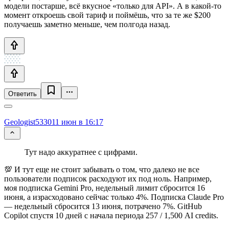
модели постарше, всё вкусное «только для API». А в какой-то
момент откроешь свой тариф и поймёшь, что за те же $200
получаешь заметно меньше, чем полгода назад.
Ответить
Geologist5330
11 июн в 16:17
Тут надо аккуратнее с цифрами.
💯 И тут еще не стоит забывать о том, что далеко не все
пользователи подписок расходуют их под ноль. Например,
моя подписка Gemini Pro, недельный лимит сбросится 16
июня, а израсходовано сейчас только 4%. Подписка Claude Pro
— недельный сбросится 13 июня, потрачено 7%. GitHub
Copilot спустя 10 дней с начала периода 257 / 1,500 AI credits.