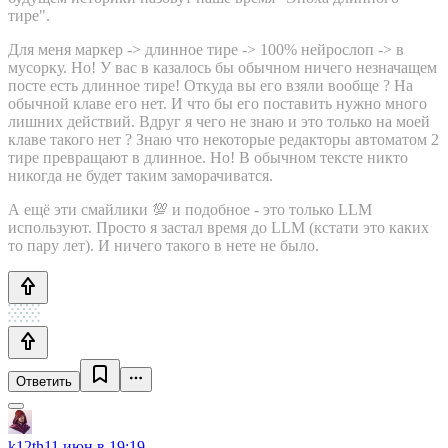
тире".
Для меня маркер -> длинное тире -> 100% нейрослоп -> в
мусорку. Но! У вас в казалось бы обычном ничего незначащем
посте есть длинное тире! Откуда вы его взяли вообще ? На
обычной клаве его нет. И что бы его поставить нужно много
лишних действий. Вдруг я чего не знаю и это только на моей
клаве такого нет ? Знаю что некоторые редакторы автоматом 2
тире превращают в длинное. Но! В обычном тексте никто
никогда не будет таким заморачиватся.
А ещё эти смайлики 💯 и подобное - это только LLM
используют. Просто я застал время до LLM (кстати это каких
то пару лет). И ничего такого в нете не было.
Ответить
k12th
11 июн в 19:19