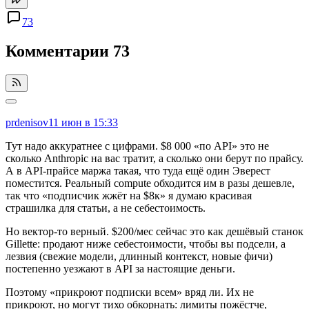
73
Комментарии
73
prdenisov
11 июн в 15:33
Тут надо аккуратнее с цифрами. $8 000 «по API» это не
сколько Anthropic на вас тратит, а сколько они берут по прайсу.
А в API-прайсе маржа такая, что туда ещё один Эверест
поместится. Реальный compute обходится им в разы дешевле,
так что «подписчик жжёт на $8к» я думаю красивая
страшилка для статьи, а не себестоимость.
Но вектор-то верный. $200/мес сейчас это как дешёвый станок
Gillette: продают ниже себестоимости, чтобы вы подсели, а
лезвия (свежие модели, длинный контекст, новые фичи)
постепенно уезжают в API за настоящие деньги.
Поэтому «прикроют подписки всем» вряд ли. Их не
прикроют, но могут тихо обкорнать: лимиты пожёстче,