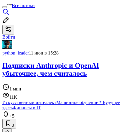
Все потоки
Войти
python_leader
11 июн в 15:28
Подписки Anthropic и OpenAI
убыточнее, чем считалось
1 мин
11K
Искусственный интеллект
Машинное обучение
*
Будущее
здесь
Финансы в IT
+5
3