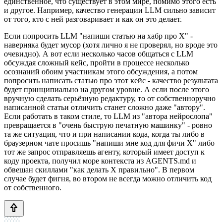
единственное, что существует в этом мире, помимо этого есть
и другое. Например, качество генерации LLM сильно зависит
от того, кто с ней разговаривает и как он это делает.
Если попросить LLM "напиши статью на хабр про X" -
наверняка будет мусор (хотя лично я не проверял, но вроде это
очевидно). А вот если несколько часов общаться с LLM
обсуждая сложный кейс, пройти в процессе несколько
осознаний обоим участникам этого обсуждения, а потом
попросить написать статью про этот кейс - качество результата
будет принципиально на другом уровне. А если после этого
вручную сделать серьёзную редактуру, то от собственноручно
написанной статьи отличить станет сложно даже "автору".
Если работать в таком стиле, то LLM из "автора нейрослопа"
превращается в "очень быструю печатную машинку" - ровно
та же ситуация, что и при написании кода, когда ты либо в
браузерном чате просишь "напиши мне код для фичи X" либо
тот же запрос отправляешь агенту, который имеет доступ к
коду проекта, получил море контекста из AGENTS.md и
обвешан скиллами "как делать X правильно". В первом
случае будет фигня, во втором не всегда можно отличить код
от собственного.