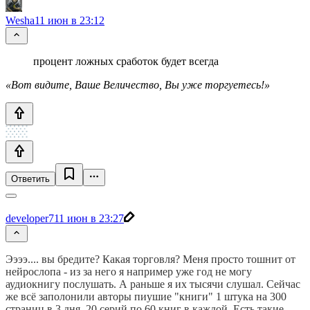
Wesha
11 июн в 23:12
процент ложных сработок будет всегда
«Вот видите, Ваше Величество, Вы уже торгуетесь!»
Ответить
developer7
11 июн в 23:27
Ээээ.... вы бредите? Какая торговля? Меня просто тошнит от
нейрослопа - из за него я например уже год не могу
аудиокнигу послушать. А раньше я их тысячи слушал. Сейчас
же всё заполонили авторы пиушие "книги" 1 штука на 300
страниц в 3 дня. 20 серий по 60 книг в каждой. Есть такие