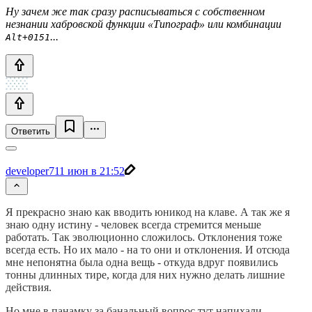
Ну зачем же так сразу расписываться с собственном
незнании хабровской функции «Типограф» или комбинации
...
Alt+0151
Ответить
developer7
11 июн в 21:52
Я прекрасно знаю как вводить юникод на клаве. А так же я
знаю одну истину - человек всегда стремится меньше
работать. Так эволюционно сложилось. Отклонения тоже
всегда есть. Но их мало - на то они и отклонения. И отсюда
мне непонятна была одна вещь - откуда вдруг появились
тонны длинных тире, когда для них нужно делать лишние
действия.
Но мне в панамку за банальный вопрос тут напихали