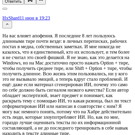
Ответить
HxShard
11 июн в 19:23
На вас влияет апофения. Я последние 8 лет пользуюсь
длинными тире почти везде: в личных переписках, рабочих
постах в медиа, собственных заметках. И мне никогда не
казалось, что я единственный, кто их использует, и тем более
я не считал это своей фишкой. Я не знаю, как это делается на
Windows, но на Mac достаточно просто нажать Option + тире,
чтобы получить среднее тире, или Shift + Option + тире, чтобы
получить длинное. Всю жизнь этим пользовались, ни у кого
это не вызывало эмоций, а теперь вдруг стало проблемой. И
ещё: даже если материал сгенерирован ИИ, почему это само
по себе должно быть сигналом низкого качества? Если автор
обладает экспертизой, знает предмет и понимает, как
раскрыть тему с помощью ИИ, то какая разница, был ли текст
отформатирован ИИ или написан в соавторстве с ним? Я
могу вас немного понять, потому что на Хабре действительно
есть люди, которые злоупотребляют ИИ. Но, как по мне,
гораздо лучше оценивать тексты по их информационной
составляющей, а не до последнего тренировать в себе навык
находить в тексте длинные тире.