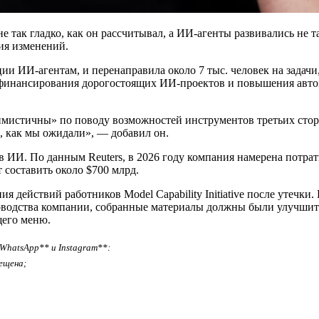
 так гладко, как он рассчитывал, а ИИ‑агенты развивались не т
ия изменений.
ции ИИ-агентам, и перенаправила около 7 тыс. человек на задач
я финансирования дорогостоящих ИИ-проектов и повышения авто
мистичны» по поводу возможностей инструментов третьих сторон
к, как мы ожидали», — добавил он.
в ИИ. По данным Reuters, в 2026 году компания намерена потра
 составить около $700 млрд.
я действий работников Model Capability Initiative после утеч
оводства компании, собранные материалы должны были улучшить
щего меню.
WhatsApp** и Instagram**:
ещена;