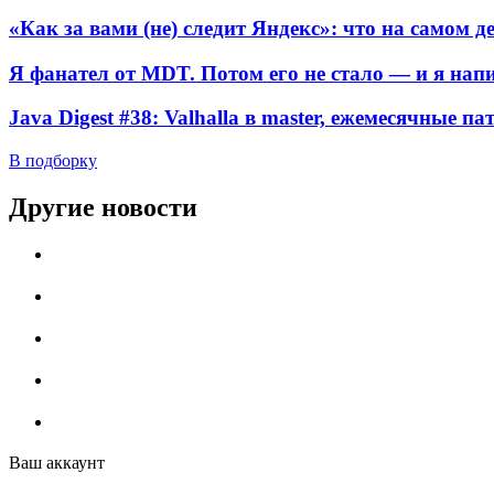
«Как за вами (не) следит Яндекс»: что на самом 
Я фанател от MDT. Потом его не стало — и я нап
Java Digest #38: Valhalla в master, ежемесячные п
В подборку
Другие новости
Ваш аккаунт