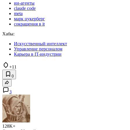
ии-агенты
claude code
meta
марк цукерберг
сокращения в it
Хабы:
Искусственный интеллект
Управление персоналом
Карьера в IT-индустрии
+11
0
3
128K+