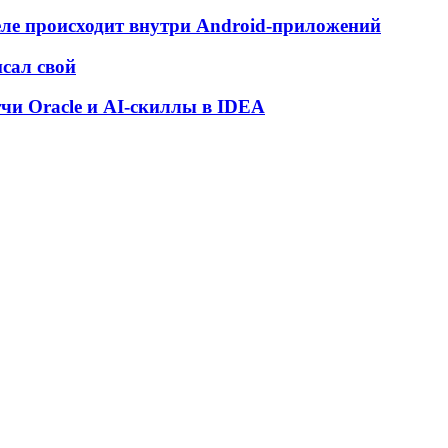
деле происходит внутри Android-приложений
исал свой
атчи Oracle и AI-скиллы в IDEA