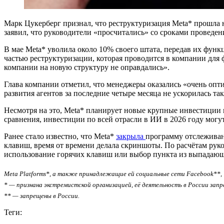
Марк Цукерберг признал, что реструктуризация Meta* прошла не
заявил, что
руководители «просчитались» со сроками проведен
В мае Meta* уволила около 10% своего штата, передав их функ
частью реструктуризации, которая проводится в компании дл
компании на новую структуру не оправдались».
Глава компании отметил, что менеджеры оказались «очень опти
развития агентов за последние четыре месяца не ускорилась та
Несмотря на это, Meta* планирует новые крупные инвестиции 
сравнения, инвестиции по всей отрасли в ИИ в 2026 году могут
Ранее стало известно, что Meta*
закрыла
программу отслеживани
клавиш, время от времени делала скриншоты. По расчётам рук
использование горячих клавиш или выбор пункта из выпадаю
Meta Platforms*, а также принадлежащие ей социальные сети Facebook**, 
* — признана экстремистской организацией, её деятельность в России запр
** — запрещены в России.
Теги: