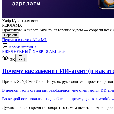
Хабр Курсы для всех
РЕКЛАМА
Практикум, Хекслет, SkyPro, авторские курсы — собрали всех 
Перейти
Перейти в поток AI и ML
Комментарии 3
ЕЖЕДНЕВНЫЙ ХАБР | 8 АВГ 2026
13K
1
Почему вас заменит ИИ‑агент (и как эт
Привет, Хабр! Это Илья Петухов, руководитель проектов разв
В первой части статьи мы разобрались, чем отличаются ИИ-аген
Во второй остановились подробнее на преимуществах workflow
Думаю, настало время поговорить о самом щекотливом вопрос