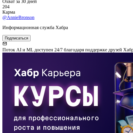
Охват за 30 дней
204
Карма
@AnnieBronson
Информационная служба Хабра
Подписаться
Поток AI и ML доступен 24/7 благодаря поддержке друзей Хаб