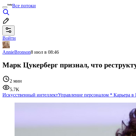
Все потоки
Войти
AnnieBronson
8 июл в 08:46
Марк Цукерберг признал, что реструкт
2 мин
5.7K
Искусственный интеллект
Управление персоналом
*
Карьера в