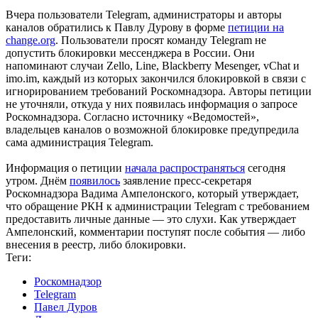
Вчера пользователи Telegram, администраторы и авторы
каналов обратились к Павлу Дурову в форме
петиции на
change.org
. Пользователи просят команду Telegram не
допустить блокировки мессенджера в России. Они
напоминают случаи Zello, Line, Blackberry Mesenger, vChat и
imo.im, каждый из которых закончился блокировкой в связи с
игнорированием требований Роскомнадзора. Авторы петиции
не уточняли, откуда у них появилась информация о запросе
Роскомнадзора. Согласно источнику «Ведомостей»,
владельцев каналов о возможной блокировке предупредила
сама администрация Telegram.
Информация о петиции
начала распространяться
сегодня
утром. Днём
появилось
заявление пресс-секретаря
Роскомнадзора Вадима Ампелонского, который утверждает,
что обращение РКН к администрации Telegram с требованием
предоставить личные данные — это слухи. Как утверждает
Ампелонский, комментарии поступят после события — либо
внесения в реестр, либо блокировки.
Теги:
Роскомнадзор
Telegram
Павел Дуров