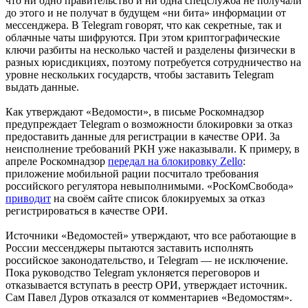
что ни одно правительство и ни одна спецслужба не получали
до этого и не получат в будущем «ни бита» информации от
мессенджера. В Telegram говорят, что как секретные, так и
облачные чаты шифруются. При этом криптографические
ключи разбиты на несколько частей и разделены физически в
разных юрисдикциях, поэтому потребуется сотрудничество на
уровне нескольких государств, чтобы заставить Telegram
выдать данные.
Как утверждают «Ведомости», в письме Роскомнадзор
предупреждает Telegram о возможности блокировки за отказ
предоставить данные для регистрации в качестве ОРИ. За
неисполнение требований РКН уже наказывали. К примеру, в
апреле Роскомнадзор
передал на блокировку Zello
:
приложение мобильной рации посчитало требования
российского регулятора невыполнимыми. «РосКомСвобода»
приводит
на своём сайте список блокируемых за отказ
регистрироваться в качестве ОРИ.
Источники «Ведомостей» утверждают, что все работающие в
России мессенджеры пытаются заставить исполнять
российское законодательство, и Telegram — не исключение.
Пока руководство Telegram уклоняется переговоров и
отказывается вступать в реестр ОРИ, утверждает источник.
Сам Павел Дуров отказался от комментариев «Ведомостям».