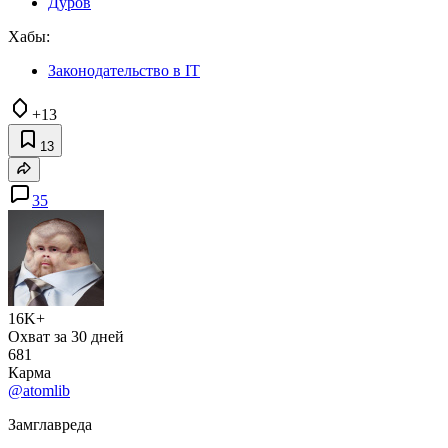
Дуров
Хабы:
Законодательство в IT
+13
13
35
16K+
Охват за 30 дней
681
Карма
@atomlib
Замглавреда