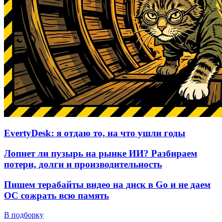
EvertyDesk: я отдаю то, на что ушли годы
Лопнет ли пузырь на рынке ИИ? Разбираем
потери, долги и производительность
Пишем терабайты видео на диск в Go и не даем
ОС сожрать всю память
В подборку