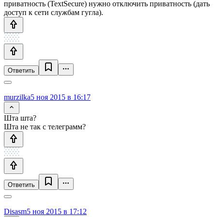
приватность (TextSecure) нужно отключить приватность (дать
доступ к сети службам гугла).
Ответить
murzilka
5 ноя 2015 в 16:17
Шта шта?
Шта не так с телеграмм?
Ответить
Disasm
5 ноя 2015 в 17:12