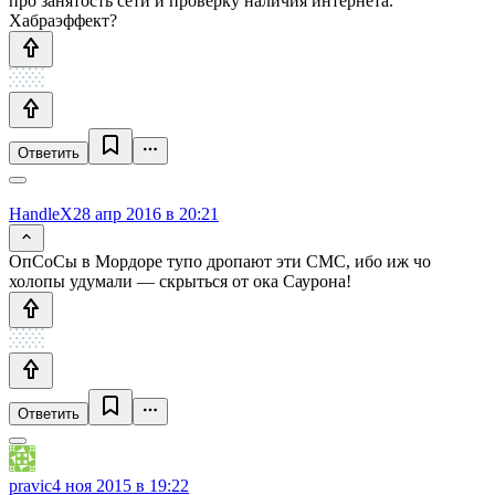
про занятость сети и проверку наличия интернета.
Хабраэффект?
Ответить
HandleX
28 апр 2016 в 20:21
ОпСоСы в Мордоре тупо дропают эти СМС, ибо иж чо
холопы удумали — скрыться от ока Саурона!
Ответить
pravic
4 ноя 2015 в 19:22