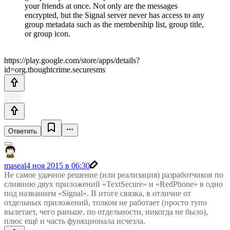
your friends at once. Not only are the messages
encrypted, but the Signal server never has access to any
group metadata such as the membership list, group title,
or group icon.
https://play.google.com/store/apps/details?
id=org.thoughtcrime.securesms
Ответить
maseal
4 ноя 2015 в 06:30
Не самое удачное решение (или реализация) разработчиков по
слиянию двух приложений «TextSecure» и «RedPhone» в одно
под названием «Signal». В итоге связка, в отличие от
отдельных приложений, толком не работает (просто тупо
вылетает, чего раньше, по отдельности, никогда не было),
плюс ещё и часть функционала исчезла.