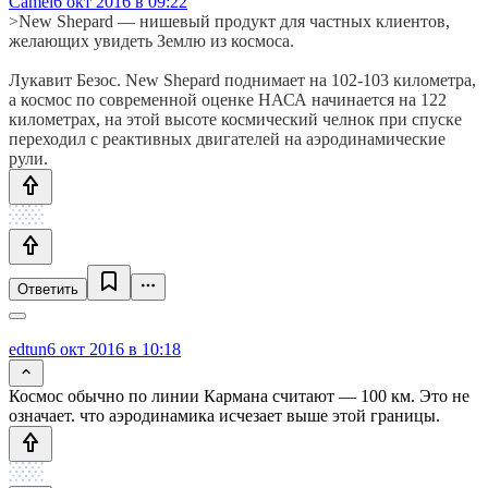
Camel
6 окт 2016 в 09:22
>New Shepard — нишевый продукт для частных клиентов,
желающих увидеть Землю из космоса.
Лукавит Безос. New Shepard поднимает на 102-103 километра,
а космос по современной оценке НАСА начинается на 122
километрах, на этой высоте космический челнок при спуске
переходил с реактивных двигателей на аэродинамические
рули.
Ответить
edtun
6 окт 2016 в 10:18
Космос обычно по линии Кармана считают — 100 км. Это не
означает. что аэродинамика исчезает выше этой границы.