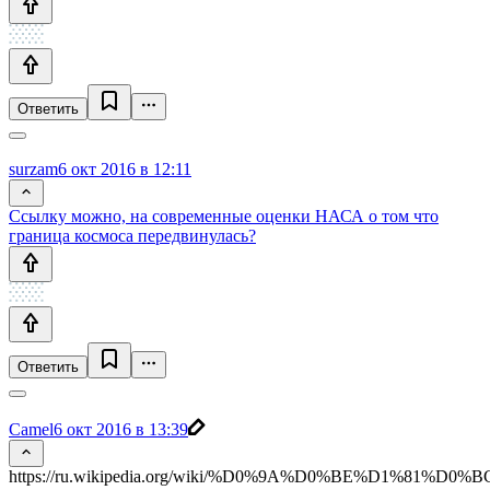
Ответить
surzam
6 окт 2016 в 12:11
Ссылку можно, на современные оценки НАСА о том что
граница космоса передвинулась?
Ответить
Camel
6 окт 2016 в 13:39
https://ru.wikipedia.org/wiki/%D0%9A%D0%BE%D1%