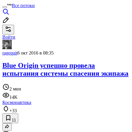
Все потоки
Войти
ragequit
6 окт 2016 в 08:35
Blue Origin успешно провела
испытания системы спасения экипажа
2 мин
14K
Космонавтика
+33
11