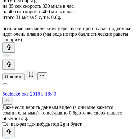
нету там пары g.
на 35 сек скорость 330 миль в час.
на 40 сек скорость 400 миль в час.
итого 31 м/с за 5 с, т.е. 0.6g.
основные «космические» перегрузки при спуске. подъем же
идет очень плавно (мы ведь не про баллистические ракеты
говорим)
Ответить
5oclock
6 окт 2016 в 16:40
Даже если верить данным видео (а они мне кажется
сомнительными), то всё-равно 0.6g это же сверх нашего
обычного g.
Т.е. как-раз где-нибудь под 2g и будет.