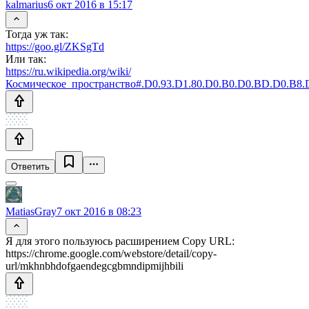
kalmarius
6 окт 2016 в 15:17
Тогда уж так:
https://goo.gl/ZKSgTd
Или так:
https://ru.wikipedia.org/wiki/
Космическое_пространство#.D0.93.D1.80.D0.B0.D0.BD.D0.B8.
Ответить
MatiasGray
7 окт 2016 в 08:23
Я для этого пользуюсь расширением Copy URL:
https://chrome.google.com/webstore/detail/copy-
url/mkhnbhdofgaendegcgbmndipmijhbili