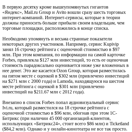
В первую десятку кроме вышеупомянутых гигантов
«Яндекс», Mail.ru Group и Avito вошли сразу шесть торговых
интернет-компаний. Интернет-сервисы, которые в теории
должны приносить больше прибыли своим владельцам, чем
торговые площадки, расположились в конце списка.
Необходимо упомянуть и весьма странные показатели
некоторых других участников. Например, сервис Kupivip
занял 16 строчку рейтинга с оценочной стоимостью в $97
млн. При этом компания, по информации на самой карточке
Forbes, привлекла $127 млн инвестиций, то есть ее оценочная
стоимость парадоксально оценивается ниже уже вложенных в
нее денег. Это же касается Ozon Group, которая разместилась
на пятом месте с оценкой в $302 млн (привлечено инвестиций
на $271 млн с 2000 года) и Lamoda, находящуюся на шестом
месте рейтинга с оценкой в $301 млн (привлечено
инвестиций на $211.67 млн с 2012 года).
Внезапно в список Forbes попал аудиовизуальный сервис
Ivi.ru, который разместился на 18 строчке рейтинга с
оценочной стоимостью в $96 млн, обогнав при этом 1С-
Битрикс (при наличии 45 000 организаций-клиентов,
использующих «Битрикс24», стоит всего $86 млн) и Ticketland
($84,2 млн). Однако и у онлайн-кинотеатра не все так просто.