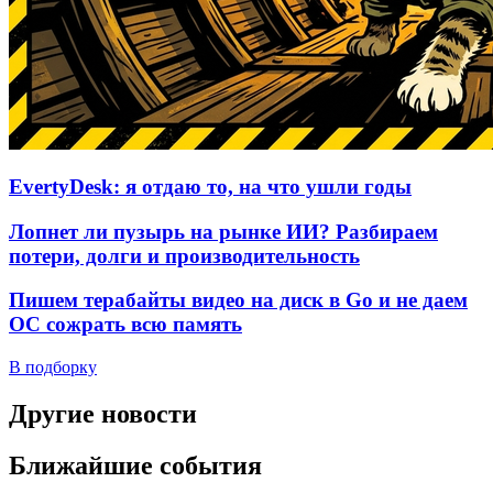
EvertyDesk: я отдаю то, на что ушли годы
Лопнет ли пузырь на рынке ИИ? Разбираем
потери, долги и производительность
Пишем терабайты видео на диск в Go и не даем
ОС сожрать всю память
В подборку
Другие новости
Ближайшие события