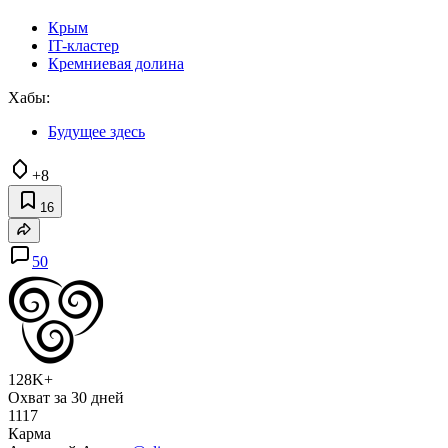
Крым
IT-кластер
Кремниевая долина
Хабы:
Будущее здесь
+8
16
50
128K+
Охват за 30 дней
1117
Карма