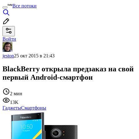
Все потоки
Войти
jeston
25 окт 2015 в 21:43
BlackBerry открыла предзаказ на свой
первый Android-смартфон
2 мин
13K
Гаджеты
Смартфоны