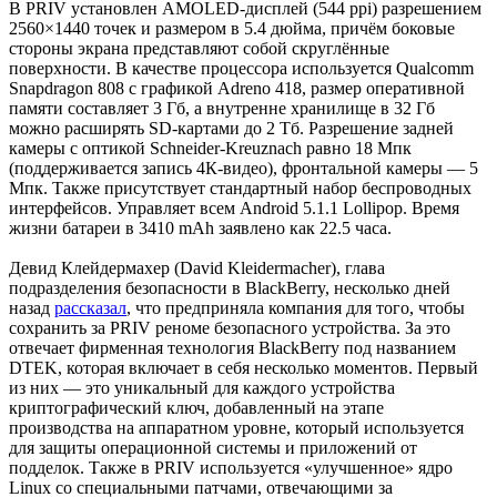
В PRIV установлен AMOLED-дисплей (544 ppi) разрешением
2560×1440 точек и размером в 5.4 дюйма, причём боковые
стороны экрана представляют собой скруглённые
поверхности. В качестве процессора используется Qualcomm
Snapdragon 808 с графикой Adreno 418, размер оперативной
памяти составляет 3 Гб, а внутренне хранилище в 32 Гб
можно расширять SD-картами до 2 Тб. Разрешение задней
камеры с оптикой Schneider-Kreuznach равно 18 Мпк
(поддерживается запись 4К-видео), фронтальной камеры — 5
Мпк. Также присутствует стандартный набор беспроводных
интерфейсов. Управляет всем Android 5.1.1 Lollipop. Время
жизни батареи в 3410 mAh заявлено как 22.5 часа.
Девид Клейдермахер (David Kleidermacher), глава
подразделения безопасности в BlackBerry, несколько дней
назад
рассказал
, что предприняла компания для того, чтобы
сохранить за PRIV реноме безопасного устройства. За это
отвечает фирменная технология BlackBerry под названием
DTEK, которая включает в себя несколько моментов. Первый
из них — это уникальный для каждого устройства
криптографический ключ, добавленный на этапе
производства на аппаратном уровне, который используется
для защиты операционной системы и приложений от
подделок. Также в PRIV используется «улучшенное» ядро
Linux со специальными патчами, отвечающими за