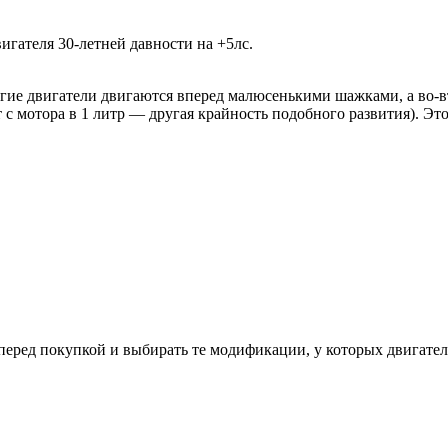
гателя 30-летней давности на +5лс.
ие двигатели двигаются вперед малюсенькими шажками, а во-вторы
т с мотора в 1 литр — другая крайность подобного развития). Эт
ред покупкой и выбирать те модификации, у которых двигатель