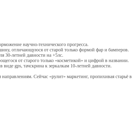
торможение научно-технического прогресса.
шину, отличающуюся от старой только формой фар и бамперов.
я 30-летней давности на +5лс.
щегося от старого только «косметикой» и цифрой в названии.
 виде gps, тачскрина к зеркалкам 10-летней давности.
направлениям. Сейчас «рулит» маркетинг, пропихивая старьё в 