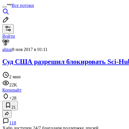
Все потоки
Войти
alizar
8 ноя 2017 в 01:11
Суд США разрешил блокировать Sci-Hu
2 мин
22K
Копирайт
+28
21
118
Хабр доступен 24/7 благодаря поддержке друзей