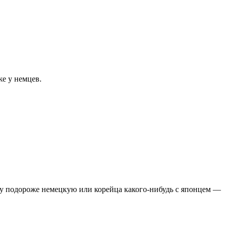
е у немцев.
у подороже немецкую или корейца какого-нибудь с японцем —