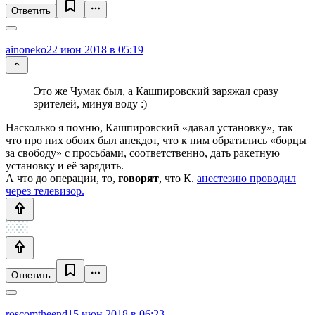
Ответить
ainoneko
22 июн 2018 в 05:19
Это же Чумак был, а Кашпировский заряжал сразу
зрителей, минуя воду :)
Насколько я помню, Кашпировский «давал установку», так
что про них обоих был анекдот, что к ним обратились «борцы
за свободу» с просьбами, соответственно, дать ракетную
установку и её зарядить.
А что до операции, то,
говорят
, что К.
анестезию проводил
через телевизор.
Ответить
roscomtheend
15 июн 2018 в 06:23