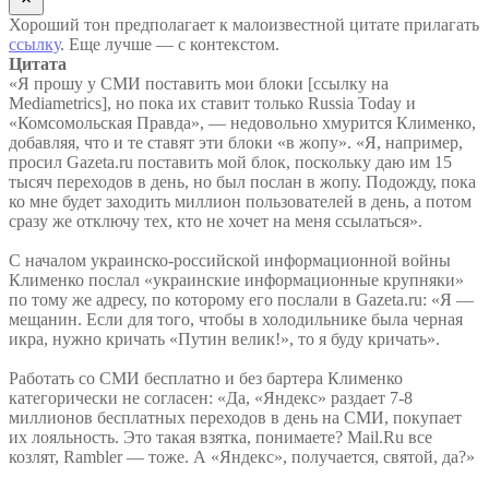
Хороший тон предполагает к малоизвестной цитате прилагать
ссылку
. Еще лучше — с контекстом.
Цитата
«Я прошу у СМИ поставить мои блоки [ссылку на
Mediametrics], но пока их ставит только Russia Today и
«Комсомольская Правда», — недовольно хмурится Клименко,
добавляя, что и те ставят эти блоки «в жопу». «Я, например,
просил Gazeta.ru поставить мой блок, поскольку даю им 15
тысяч переходов в день, но был послан в жопу. Подожду, пока
ко мне будет заходить миллион пользователей в день, а потом
сразу же отключу тех, кто не хочет на меня ссылаться».
С началом украинско-российской информационной войны
Клименко послал «украинские информационные крупняки»
по тому же адресу, по которому его послали в Gazeta.ru: «Я —
мещанин. Если для того, чтобы в холодильнике была черная
икра, нужно кричать «Путин велик!», то я буду кричать».
Работать со СМИ бесплатно и без бартера Клименко
категорически не согласен: «Да, «Яндекс» раздает 7-8
миллионов бесплатных переходов в день на СМИ, покупает
их лояльность. Это такая взятка, понимаете? Mail.Ru все
козлят, Rambler — тоже. А «Яндекс», получается, святой, да?»