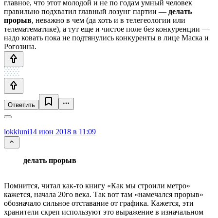
главное, что этот молодой и не по годам умный человек
правильно подхватил главный лозунг партии —
делать
прорыв
, неважно в чем (да хоть и в телегеологии или
телематематике), а тут еще и чистое поле без конкуренции —
надо ковать пока не подтянулись конкуренты в лице Маска и
Рогозина.
Ответить
lokkiuni
14 июн 2018 в 11:09
делать прорыв
Помнится, читал как-то книгу «Как мы строили метро»
кажется, начала 20го века. Так вот там «намечался прорыв»
обозначало сильное отставание от графика. Кажется, эти
хранители скреп используют это выражение в изначальном