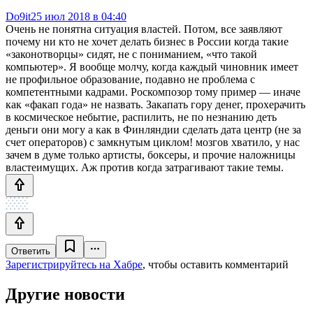
Do9it
25 июл 2018 в 04:40
Очень не понятна ситуация властей. Потом, все заявляют
почему ни кто не хочет делать бизнес в России когда такие
«законотворцы» сидят, не с пониманием, «что такой
компьютер». Я вообще молчу, когда каждый чиновник имеет
не профильное образование, подавно не проблема с
компетентными кадрами. Роскомпозор тому пример — иначе
как «факап года» не назвать. Закапать гору денег, прохерачить
в космическое небытие, распилить, не по незнанию деть
деньги они могу а как в Финляндии сделать дата центр (не за
счет операторов) с замкнутым циклом! мозгов хватило, у нас
зачем в думе только артисты, боксеры, и прочие наложницы
властеимущих. Аж против когда затрагивают такие темы.
Ответить
Зарегистрируйтесь на Хабре
, чтобы оставить комментарий
Другие новости