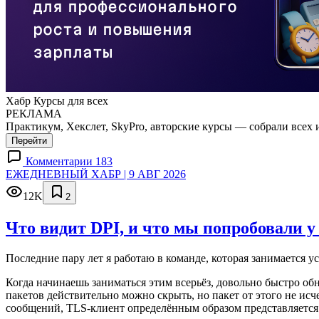
Хабр Курсы для всех
РЕКЛАМА
Практикум, Хекслет, SkyPro, авторские курсы — собрали всех 
Перейти
Комментарии 183
ЕЖЕДНЕВНЫЙ ХАБР | 9 АВГ 2026
12K
2
Что видит DPI, и что мы попробовали у
Последние пару лет я работаю в команде, которая занимается у
Когда начинаешь заниматься этим всерьёз, довольно быстро об
пакетов действительно можно скрыть, но пакет от этого не исч
сообщений, TLS-клиент определённым образом представляется се