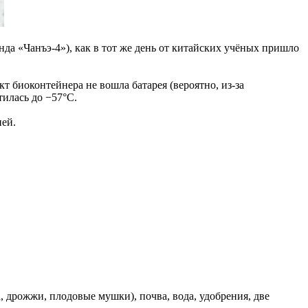
нда «Чанъэ-4»), как в тот же день от китайских учёных пришло
ект биоконтейнера не вошла батарея (вероятно, из-за
тилась до −57°С.
ней.
, дрожжи, плодовые мушки), почва, вода, удобрения, две