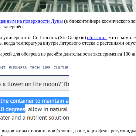
щенным на поверхности Луны
(в биоконтейнере космического зо
т завершён.
 университета Се Гэнсинь (Xie Gengxin)
объяснил
, что в компл
, когда температура внутри литрового отсека с растениями опус
тареей для обогрева из расчёта длительности эксперимента 100 д
 видов живых организмов (хлопок, рапс, картофель, резуховидка