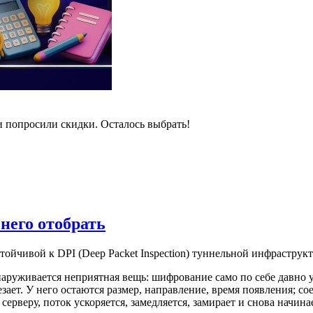
и попросили скидки. Осталось выбрать!
 него отобрать
стойчивой к DPI (Deep Packet Inspection) туннельной инфрастру
наруживается неприятная вещь: шифрование само по себе давно у
езает. У него остаются размер, направление, время появления; 
рверу, поток ускоряется, замедляется, замирает и снова начина