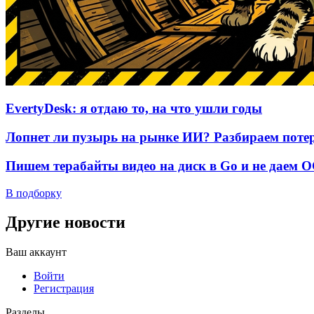
EvertyDesk: я отдаю то, на что ушли годы
Лопнет ли пузырь на рынке ИИ? Разбираем потер
Пишем терабайты видео на диск в Go и не даем 
В подборку
Другие новости
Ваш аккаунт
Войти
Регистрация
Разделы