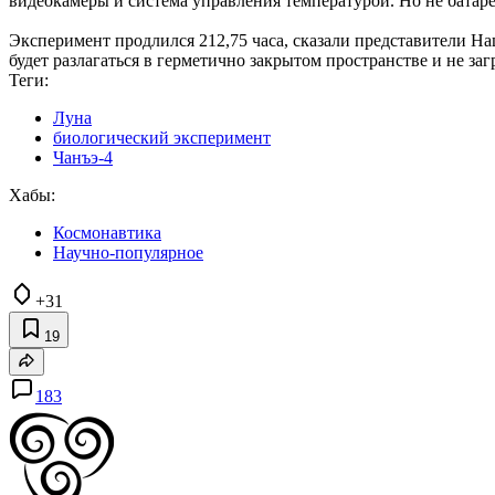
видеокамеры и система управления температурой. Но не батаре
Эксперимент продлился 212,75 часа, сказали представители 
будет разлагаться в герметично закрытом пространстве и не за
Теги:
Луна
биологический эксперимент
Чанъэ-4
Хабы:
Космонавтика
Научно-популярное
+31
19
183