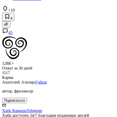
+10
4
45
128K+
Охват за 30 дней
1117
Карма
Анатолий Ализар
@alizar
автор, фрилансер
Подписаться
Хабр Карьера
Telegram
Хабр доступен 24/7 благодаря поддержке друзей