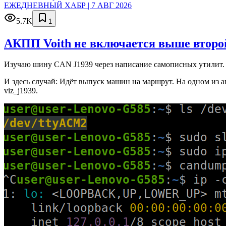
ЕЖЕДНЕВНЫЙ ХАБР | 7 АВГ 2026
5.7K
1
АКПП Voith не включается выше второй
Изучаю шину CAN J1939 через написание самописных утилит. 
И здесь случай: Идёт выпуск машин на маршрут. На одном из а
viz_j1939.