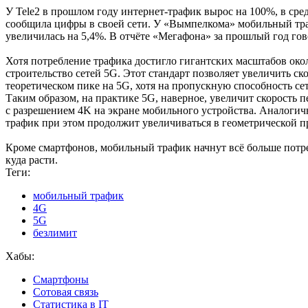
У Tele2 в прошлом году интернет-трафик вырос на 100%, в ср
сообщила цифры в своей сети. У «Вымпелкома» мобильный траф
увеличилась на 5,4%. В отчёте «Мегафона» за прошлый год гов
Хотя потребление трафика достигло гигантских масштабов окол
строительство сетей 5G. Этот стандарт позволяет увеличить ск
теоретическом пике на 5G, хотя на пропускную способность се
Таким образом, на практике 5G, наверное, увеличит скорость п
с разрешением 4K на экране мобильного устройства. Аналогич
трафик при этом продолжит увеличиваться в геометрической п
Кроме смартфонов, мобильный трафик начнут всё больше потре
куда расти.
Теги:
мобильный трафик
4G
5G
безлимит
Хабы:
Смартфоны
Сотовая связь
Статистика в IT