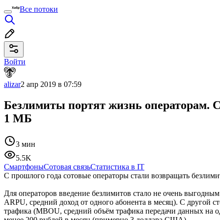
Все потоки
Войти
alizar
2 апр 2019 в 07:59
Безлимиты портят жизнь операторам. С
1 МБ
3 мин
5.5K
Смартфоны
Сотовая связь
Статистика в IT
С прошлого года сотовые операторы стали возвращать безлими
Для операторов введение безлимитов стало не очень выгодным.
ARPU, средний доход от одного абонента в месяц). С другой 
трафика (MBOU, средний объём трафика передачи данных на одн
менее 200 рублей в месяц (примерно 3 доллара США).