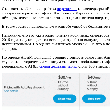
Стоимость мобильного трафика
подсчитали
топ-менеджеры «Вы
со взрывным ростом трафика. Например, в Кургане в прошлом г
нём практически невозможно, считают представители оператор
В то же время в национальном масштабе ущерб от безлимитов 
Напомним, что это уже вторая попытка мобильных операторов
2016 года, но уже через год все операторы были вынуждены отк
неутешительным. По оценке аналитиков Sberbank CIB, что в пер
тарифов.
По оценке AC&M Consulting, средняя стоимость одного мегабай
случае это исторический минимум стоимости мобильного трафи
американского AT&T
самый дешёвый тариф
стоит $30 в месяц 