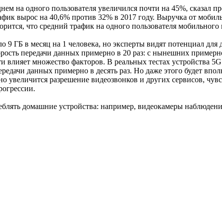
еднем на одного пользователя увеличился почти на 45%, сказал
ик вырос на 40,6% против 32% в 2017 году. Выручка от мобиль
орится, что средний трафик на одного пользователя мобильного 
о 9 ГБ в месяц на 1 человека, но эксперты видят потенциал дл
орость передачи данных примерно в 20 раз: с нынешних примерно
ти влияет множество факторов. В реальных тестах устройства 5G
ередачи данных примерно в десять раз. Но даже этого будет впо
но увеличится разрешение видеозвонков и других сервисов, чув
рогрессии.
блять домашние устройства: например, видеокамеры наблюдения 