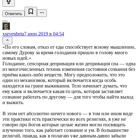
Ответить
xsevenbeta
7 июн 2019 в 04:54
«По его словам, отказ от еды способствует ясному мышлению,
самому Дурову за время голодания пришло в голову много
новых идей.»
Голодание, сенсорная депривация или депривация сна — одна
из многочисленных техник изменения состояния сознания без
приёма каких-либо веществ. Могу предположить, что это
один из механизмов, который включается когда особь
находится на грани выживания. Тело начинает думать, что
ему каюк и включается какая-то цепь, которая заставляет
сознание работать по другому — для того чтобы найти выход
и выжить.
В этом нет абсолютно ничего нового — в том или ином виде
эти практики есть практически во всех религиях, я уже не
говорю про йогов которые целые жизни могли посвящать
изучению того, как работает сознание и ум. В большинстве
религий, правда, как я полагаю уже давным-давно забыли