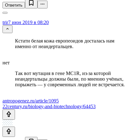
Ответить
trir
7 июн 2019 в 08:20
Кстати белая кожа европеоидов досталась нам
именно от неандертальцев.
нет
Так вот мутация в гене MC1R, из-за которой
неандертальцы должны были, по мнению учёных,
порыжеть — у современных людей не встречается.
antropogenez.ru/article/1095
22century.ru/biology-and-biotechnology/64453