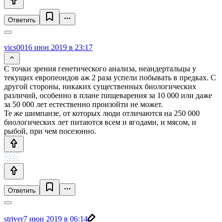
Ответить
vics001
6 июн 2019 в 23:17
С точки зрения генетического анализа, неандертальцы у
текущих европеоидов аж 2 раза успели побывать в предках. С
другой стороны, никаких существенных биологических
различий, особенно в плане пищеварения за 10 000 или даже
за 50 000 лет естественно произойти не может.
Те же шимпанзе, от которых люди отличаются на 250 000
биологических лет питаются всем и ягодами, и мясом, и
рыбой, при чем посезонно.
Ответить
striver
7 июн 2019 в 06:14