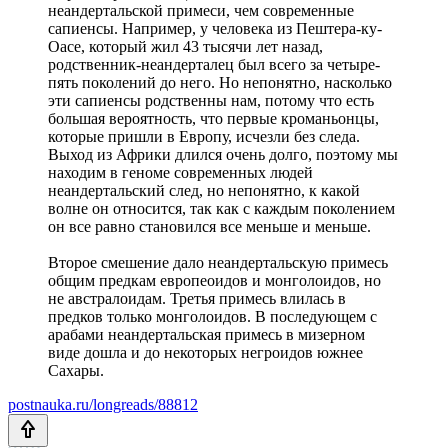
неандертальской примеси, чем современные
сапиенсы. Например, у человека из Пештера-ку-
Оасе, который жил 43 тысячи лет назад,
родственник-неандерталец был всего за четыре-
пять поколений до него. Но непонятно, насколько
эти сапиенсы родственны нам, потому что есть
большая вероятность, что первые кроманьонцы,
которые пришли в Европу, исчезли без следа.
Выход из Африки длился очень долго, поэтому мы
находим в геноме современных людей
неандертальский след, но непонятно, к какой
волне он относится, так как с каждым поколением
он все равно становился все меньше и меньше.
Второе смешение дало неандертальскую примесь
общим предкам европеоидов и монголоидов, но
не австралоидам. Третья примесь влилась в
предков только монголоидов. В последующем с
арабами неандертальская примесь в мизерном
виде дошла и до некоторых негроидов южнее
Сахары.
postnauka.ru/longreads/88812