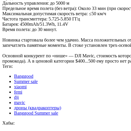
Дальность управления: до 5000 м
Предельное время полета (без ветра): Около 33 мин (при скорост
Максимальная допустимая скорость ветра: ≤50 км/ч
Частота трансмиттера: 5.725-5.850 ГГц
Батарея: 4500mAh/51.3Wh, 11.4V
Время полета: до 30 минут.
Новинка стартовала более чем удачно. Масса положительных от
запечатлеть памятные моменты. В стоке установлен трех-осево
Основной конкурент по «нише» — DJI Mavic, стоимость которог
промокода). А в ценовой категории $400...500 ему просто нет 
Теги:
Banggood
Summer sale
xiaomi
femi
dji
mavic
дроны (квадракоптеры)
Banggood Summer sale
Хабы: