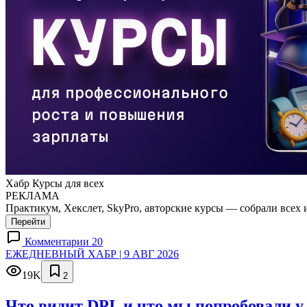
Хабр Курсы для всех
РЕКЛАМА
Практикум, Хекслет, SkyPro, авторские курсы — собрали всех 
Перейти
Комментарии 20
ЕЖЕДНЕВНЫЙ ХАБР | 9 АВГ 2026
19K
2
Что видит DPI, и что мы попробовали у