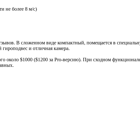
и не более 8 м/с)
зывов. В сложенном виде компактный, помещается в специальную
й гироподвес и отличная камера.
о около $1000 ($1200 за Pro-версию). При сходном функционале
равных.