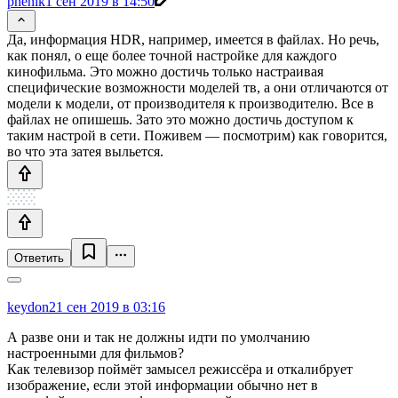
phenik
1 сен 2019 в 14:50
Да, информация HDR, например, имеется в файлах. Но речь,
как понял, о еще более точной настройке для каждого
кинофильма. Это можно достичь только настраивая
специфические возможности моделей тв, а они отличаются от
модели к модели, от производителя к производителю. Все в
файлах не опишешь. Зато это можно достичь доступом к
таким настрой в сети. Поживем — посмотрим) как говорится,
во что эта затея выльется.
Ответить
keydon2
1 сен 2019 в 03:16
А разве они и так не должны идти по умолчанию
настроенными для фильмов?
Как телевизор поймёт замысел режиссёра и откалибрует
изображение, если этой информации обычно нет в