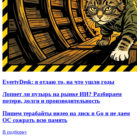
EvertyDesk: я отдаю то, на что ушли годы
Лопнет ли пузырь на рынке ИИ? Разбираем
потери, долги и производительность
Пишем терабайты видео на диск в Go и не даем
ОС сожрать всю память
В подборку