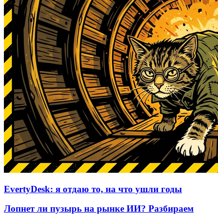
EvertyDesk: я отдаю то, на что ушли годы
Лопнет ли пузырь на рынке ИИ? Разбираем