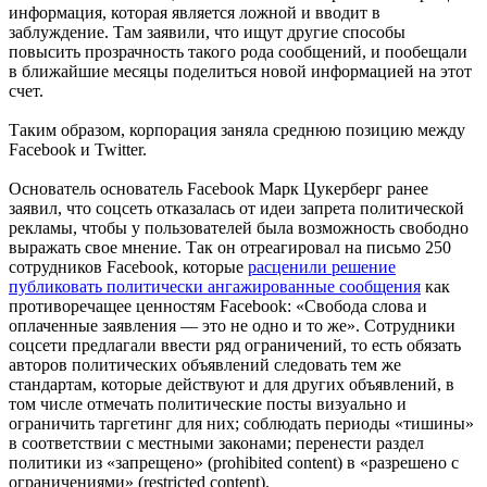
информация, которая является ложной и вводит в
заблуждение. Там заявили, что ищут другие способы
повысить прозрачность такого рода сообщений, и пообещали
в ближайшие месяцы поделиться новой информацией на этот
счет.
Таким образом, корпорация заняла среднюю позицию между
Facebook и Twitter.
Основатель основатель Facebook Марк Цукерберг ранее
заявил, что соцсеть отказалась от идеи запрета политической
рекламы, чтобы у пользователей была возможность свободно
выражать свое мнение. Так он отреагировал на письмо 250
сотрудников Facebook, которые
расценили решение
публиковать политически ангажированные сообщения
как
противоречащее ценностям Facebook: «Свобода слова и
оплаченные заявления — это не одно и то же». Сотрудники
соцсети предлагали ввести ряд ограничений, то есть обязать
авторов политических объявлений следовать тем же
стандартам, которые действуют и для других объявлений, в
том числе отмечать политические посты визуально и
ограничить таргетинг для них; соблюдать периоды «тишины»
в соответствии с местными законами; перенести раздел
политики из «запрещено» (prohibited content) в «разрешено с
ограничениями» (restricted content).