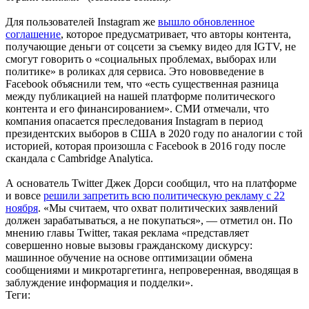
Для пользователей Instagram же
вышло обновленное
соглашение
, которое предусматривает, что авторы контента,
получающие деньги от соцсети за съемку видео для IGTV, не
смогут говорить о «социальных проблемах, выборах или
политике» в роликах для сервиса. Это нововведение в
Facebook объяснили тем, что «есть существенная разница
между публикацией на нашей платформе политического
контента и его финансированием». СМИ отмечали, что
компания опасается преследования Instagram в период
президентских выборов в США в 2020 году по аналогии с той
историей, которая произошла с Facebook в 2016 году после
скандала с Cambridge Analytica.
А основатель Twitter Джек Дорси сообщил, что на платформе
и вовсе
решили запретить всю политическую рекламу с 22
ноября
. «Мы считаем, что охват политических заявлений
должен зарабатываться, а не покупаться», — отметил он. По
мнению главы Twitter, такая реклама «представляет
совершенно новые вызовы гражданскому дискурсу:
машинное обучение на основе оптимизации обмена
сообщениями и микротаргетинга, непроверенная, вводящая в
заблуждение информация и подделки».
Теги: