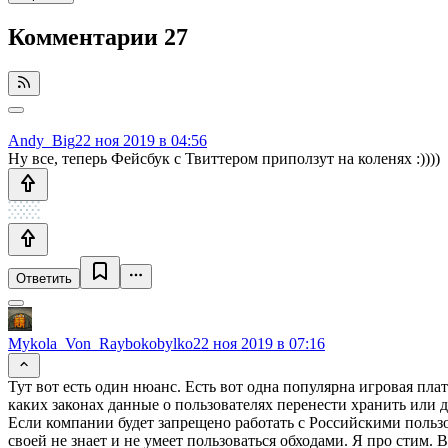
Комментарии
27
Andy_Big
22 ноя 2019 в 04:56
Ну все, теперь Фейсбук с Твиттером приползут на коленях :))))
Ответить
Mykola_Von_Raybokobylko
22 ноя 2019 в 07:16
Тут вот есть один нюанс. Есть вот одна популярна игровая пл
каких законах данные о пользователях перенести хранить или 
Если компании будет запрещено работать с Российскими польз
своей не знает и не умеет пользоваться обходами. Я про стим.