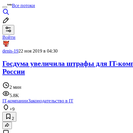
Все потоки
Войти
denis-19
22 ноя 2019 в 04:30
Госдума увеличила штрафы для IT-комп
России
2 мин
5.8K
IT-компании
Законодательство в IT
+9
2