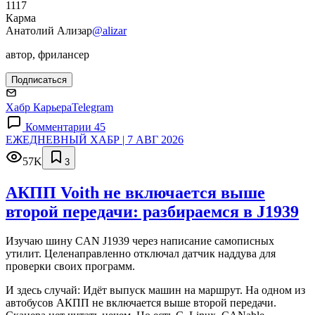
1117
Карма
Анатолий Ализар
@alizar
автор, фрилансер
Подписаться
Хабр Карьера
Telegram
Комментарии 45
ЕЖЕДНЕВНЫЙ ХАБР | 7 АВГ 2026
57K
3
АКПП Voith не включается выше
второй передачи: разбираемся в J1939
Изучаю шину CAN J1939 через написание самописных
утилит. Целенаправленно отключал датчик наддува для
проверки своих программ.
И здесь случай: Идёт выпуск машин на маршрут. На одном из
автобусов АКПП не включается выше второй передачи.