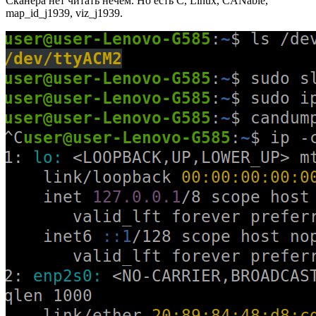
Сканера нет читать нечем. Но есть C, Linux, CANable,
map_id_j1939, viz_j1939.