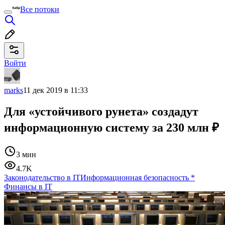
Все потоки
Войти
marks
11 дек 2019 в 11:33
Для «устойчивого рунета» создадут
информационную систему за 230 млн ₽
3 мин
4.7K
Законодательство в IT
Информационная безопасность
*
Финансы в IT