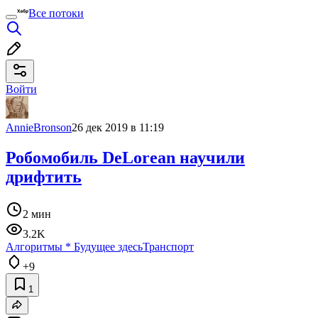
Все потоки
Войти
AnnieBronson
26 дек 2019 в 11:19
Робомобиль DeLorean научили
дрифтить
2 мин
3.2K
Алгоритмы
*
Будущее здесь
Транспорт
+9
1