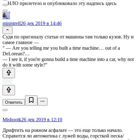
НЛО прилетело и опубликовало эту надпись здесь
ministrell
26 дек 2019 в 14:46
Судя по оригиналу статьи от машины там только кузов. Ну и
самое главное —
" — Are you telling me you built a time machine… out of a
DeLorean?…
— I see it, if you're gonna build a time machine into a car, why not
do it with some style?"
Ответить
Mishootk
26 дек 2019 в 12:10
Дрифтить на ровном асфальте — это еще только начало.
Справится ли автоматика с лужей воды, горсткой песка/