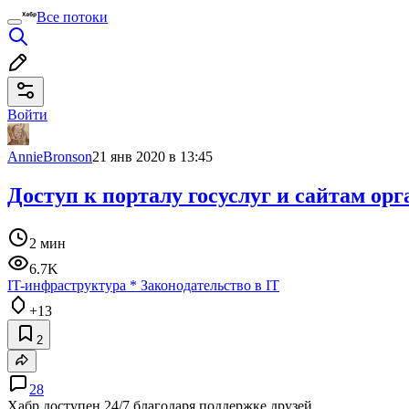
Все потоки
Войти
AnnieBronson
21 янв 2020 в 13:45
Доступ к порталу госуслуг и сайтам ор
2 мин
6.7K
IT-инфраструктура
*
Законодательство в IT
+13
2
28
Хабр доступен 24/7 благодаря поддержке друзей