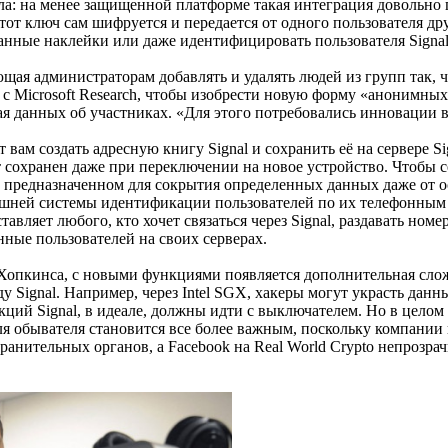
: на менее защищенной платформе такая интеграция довольно про
 ключ сам шифруется и передается от одного пользователя друг
ванные наклейки или даже идентифицировать пользователя Signal
ая администраторам добавлять и удалять людей из групп так, что
 с Microsoft Research, чтобы изобрести новую форму «анонимных
чая данных об участниках. «Для этого потребовались инновации
ам создать адресную книгу Signal и сохранить её на сервере Sign
т сохранен даже при переключении на новое устройство. Чтобы се
 предназначенном для сокрытия определенных данных даже от о
ынешней системы идентификации пользователей по их телефонн
вляет любого, кто хочет связаться через Signal, раздавать ном
ные пользователей на своих серверах.
опкинса, с новыми функциями появляется дополнительная сложн
 Signal. Например, через Intel SGX, хакеры могут украсть данн
кций Signal, в идеале, должны идти с выключателем. Но в целом 
ля обывателя становится все более важным, поскольку компани
ранительных органов, а Facebook на Real World Crypto непрозр