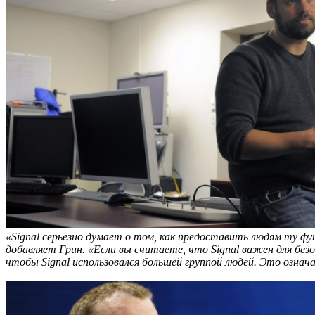
«Signal серьезно думает о том, как предоставить людям ту ф
добавляет Грин. «Если вы считаете, что Signal важен для без
чтобы Signal использовался большей группой людей. Это означ