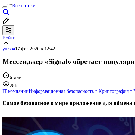
Все потоки
Войти
yursha
17 фев 2020 в 12:42
Мессенджер «Signal» обретает популярн
6 мин
28K
IT-компании
Информационная безопасность
*
Криптография
*
Самое безопасное в мире приложение для обмена