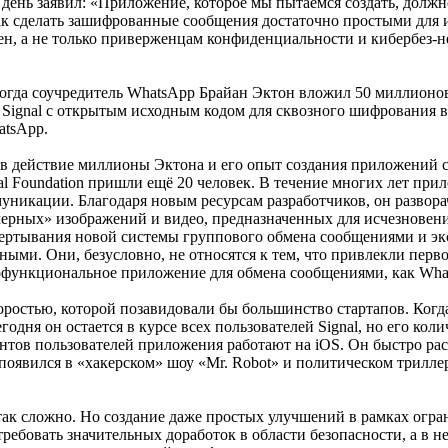
ень заявил: «Приложение, которое мы пытаемся создать, должно
ак сделать зашифрованные сообщения достаточно простыми для и
ачен, а не только приверженцам конфиденциальности и кибербез
о тогда соучредитель WhatsApp Брайан Эктон вложил 50 миллион
Signal с открытым исходным кодом для сквозного шифрования в
atsApp.
в действие миллионы Эктона и его опыт создания приложений с
l Foundation пришли ещё 20 человек. В течение многих лет при
кации. Благодаря новым ресурсам разработчиков, он разворач
эфемерных» изображений и видео, предназначенных для исчезнове
азвертывания новой системы группового обмена сообщениями и 
ными. Они, безусловно, не относятся к тем, что привлекли пер
функциональное приложение для обмена сообщениями, как Whats
скоростью, которой позавидовали бы большинство стартапов. Ког
одня он остается в курсе всех пользователей Signal, но его кол
центов пользователей приложения работают на iOS. Он быстро рас
оявился в «хакерском» шоу «Mr. Robot» и политическом триллер
ак сложно. Но создание даже простых улучшений в рамках огран
ребовать значительных доработок в области безопасности, а в 