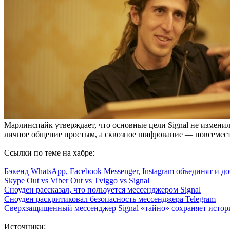
Марлинспайк утверждает, что основные цели Signal не изменилис
личное общение простым, а сквозное шифрование — повсемест
Ссылки по теме на хабре:
Бэкенд WhatsApp, Facebook Messenger, Instagram объединят и 
Skype Out vs Viber Out vs Tviggo vs Signal
Сноуден рассказал, что пользуется мессенджером Signal
Сноуден раскритиковал безопасность мессенджера Telegram
Сверхзащищенный мессенджер Signal «тайно» сохраняет исто
Источники: