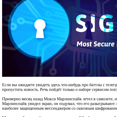
Если вы ожидаете увидеть здесь что-нибудь про баттлы с тел
пропустить новость. Речь пойдёт только о наборе сервисом поп
Примерно месяц назад Мокси Марлинспайк летел в самолете, и
Марлинспайк увидел экран, он подумал, что его разыгрывают: 
наиболее защищенным мессенджером со сквозным шифрованием в