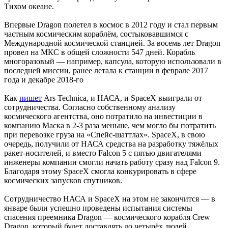
Тихом океане.
Впервые Dragon полетел в космос в 2012 году и стал первым
частным космическим кораблём, состыковавшимся с
Международной космической станцией. За восемь лет Dragon
провел на МКС в общей сложности 547 дней. Корабль
многоразовый — например, капсула, которую использовали в
последней миссии, ранее летала к станции в феврале 2017
года и декабре 2018-го
Как
пишет
Ars Technica, и НАСА, и SpaceX выиграли от
сотрудничества. Согласно собственному анализу
космического агентства, оно потратило на инвестиции в
компанию Маска в 2-3 раза меньше, чем могло бы потратить
при перевозке груза на «Спейс-шаттлах». SpaceX, в свою
очередь, получили от НАСА средства на разработку тяжёлых
ракет-носителей, и вместо Falcon 5 с пятью двигателями
инженеры компании смогли начать работу сразу над Falcon 9.
Благодаря этому SpaceX смогла конкурировать в сфере
космических запусков спутников.
Сотрудничество НАСА и SpaceX на этом не закончится — в
январе были успешно проведены испытания системы
спасения преемника Dragon — космического корабля Crew
Dragon, который будет доставлять до четырёх людей