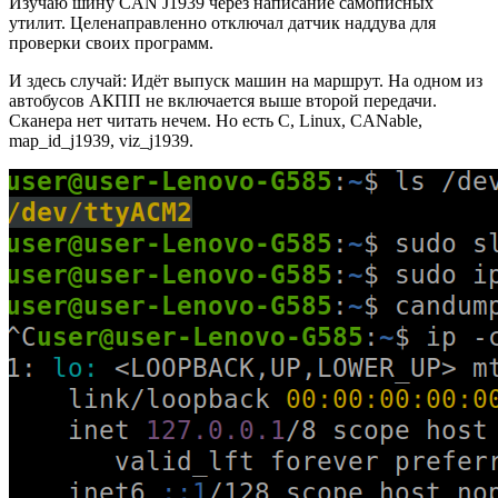
Изучаю шину CAN J1939 через написание самописных
утилит. Целенаправленно отключал датчик наддува для
проверки своих программ.
И здесь случай: Идёт выпуск машин на маршрут. На одном из
автобусов АКПП не включается выше второй передачи.
Сканера нет читать нечем. Но есть C, Linux, CANable,
map_id_j1939, viz_j1939.