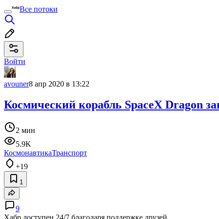
Все потоки
Войти
avouner
8 апр 2020 в 13:22
Космический корабль SpaceX Dragon за
2 мин
5.9K
Космонавтика
Транспорт
+19
1
9
Хабр доступен 24/7 благодаря поддержке друзей