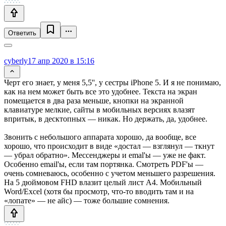
Ответить
cyberly
17 апр 2020 в 15:16
Черт его знает, у меня 5,5'', у сестры iPhone 5. И я не понимаю,
как на нем может быть все это удобнее. Текста на экран
помещается в два раза меньше, кнопки на экранной
клавиатуре мелкие, сайты в мобильных версиях влазят
впритык, в десктопных — никак. Но держать, да, удобнее.
Звонить с небольшого аппарата хорошо, да вообще, все
хорошо, что происходит в виде «достал — взглянул — ткнут
— убрал обратно». Мессенджеры и emal'ы — уже не факт.
Особенно email'ы, если там портянка. Смотреть PDF'ы —
очень сомневаюсь, особенно с учетом меньшего разрешения.
На 5 дюймовом FHD влазит целый лист A4. Мобильный
Word/Excel (хотя бы просмотр, что-то вводить там и на
«лопате» — не айс) — тоже большие сомнения.