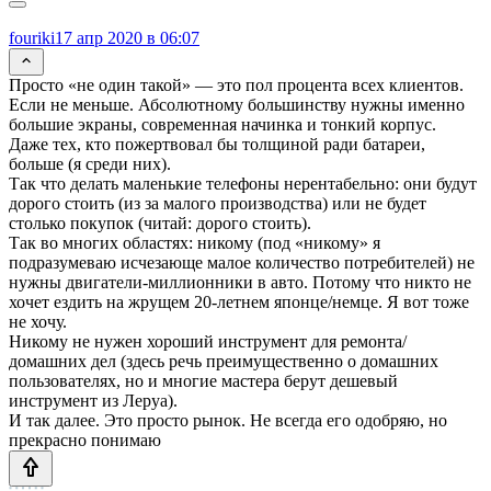
fouriki
17 апр 2020 в 06:07
Просто «не один такой» — это пол процента всех клиентов.
Если не меньше. Абсолютному большинству нужны именно
большие экраны, современная начинка и тонкий корпус.
Даже тех, кто пожертвовал бы толщиной ради батареи,
больше (я среди них).
Так что делать маленькие телефоны нерентабельно: они будут
дорого стоить (из за малого производства) или не будет
столько покупок (читай: дорого стоить).
Так во многих областях: никому (под «никому» я
подразумеваю исчезающе малое количество потребителей) не
нужны двигатели-миллионники в авто. Потому что никто не
хочет ездить на жрущем 20-летнем японце/немце. Я вот тоже
не хочу.
Никому не нужен хороший инструмент для ремонта/
домашних дел (здесь речь преимущественно о домашних
пользователях, но и многие мастера берут дешевый
инструмент из Леруа).
И так далее. Это просто рынок. Не всегда его одобряю, но
прекрасно понимаю