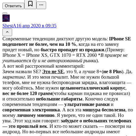
Ответить
ShestA
16 апр 2020 в 09:35
Современные тенденции диктуют другую модель:
IPhone SE
подешевеет не более, чем на 10 %
, когда на его замену
придет новый, но
быстро пропадет из продажи
.(Пример:
IPhone X = IPhone XS, GTX 1070 = RTX 2060 *
В примере не
учитывается бу и не авторизованный рынки
).
А вот мой расстроенный комментарий:
Зачем назвали SE?
Это не SE
, это 9, а лучше 8+(
не 8 Plus
). Да,
маркетинг
. И это меня печалит. Мне не нужен большой
телефон, мне не нужна беспроводная зарядка, влагозащита —
могу обойтись. Мне нужен
цельнометаллический корпус
,
вес не более 120 грамм
(чтобы карман пиджака не провисал)
и относительно
небольшие габариты
. Конечно следуя
современным тенденциям —
ультратонкие рамки
и
современная электроника
. А вся эта
мишура бесполезна
, по
моему
личному мнению
. Я уверен, что не один такой. Но
увы. Этот ход нам говорит:
забудьте о небольших телефонах
— это прошлый век
. И кто-то может сказать — посмотри на
андроид. Но во-первых все небольшие андроиды имеют