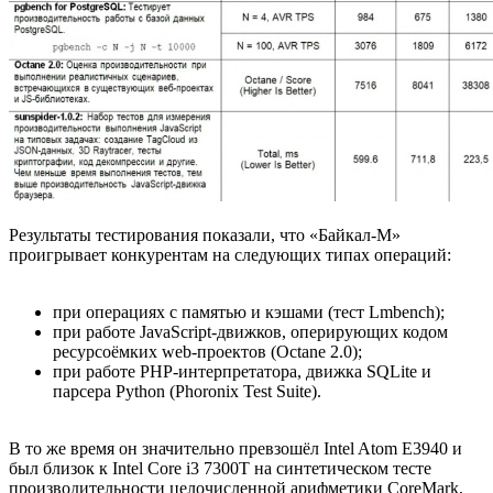
Результаты тестирования показали, что «Байкал-М»
проигрывает конкурентам на следующих типах операций:
при операциях с памятью и кэшами (тест Lmbench);
при работе JavaScript-движков, оперирующих кодом
ресурсоёмких web-проектов (Octane 2.0);
при работе PHP-интерпретатора, движка SQLite и
парсера Python (Phoronix Test Suite).
В то же время он значительно превзошёл Intel Atom E3940 и
был близок к Intel Core i3 7300T на синтетическом тесте
производительности целочисленной арифметики CoreMark,