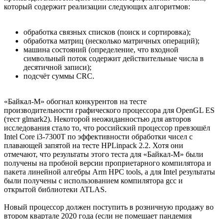
который содержит реализации следующих алгоритмов:
обработка связных списков (поиск и сортировка);
обработка матриц (несколько матричных операций);
машина состояний (определение, что входной
символьный поток содержит действительные числа в
десятичной записи);
подсчёт суммы CRC.
«Байкал-М» обогнал конкурентов на тесте
производительности графического процессора для OpenGL ES
(тест glmark2). Некоторой неожиданностью для авторов
исследования стало то, что российский процессор превзошёл
Intel Core i3-7300T по эффективности обработки чисел с
плавающей запятой на тесте HPLinpack 2.2. Хотя они
отмечают, что результаты этого теста для «Байкал-М» были
получены на пробной версии проприетарного компилятора и
пакета линейной алгебры Arm HPC tools, а для Intel результаты
были получены с использованием компилятора gcc и
открытой библиотеки ATLAS.
Новый процессор должен поступить в розничную продажу во
втором квартале 2020 года (если не помешает пандемия