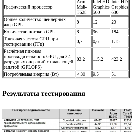
Arm
Intel HD
Intel HD
Графический процессор
Mali-
Graphics
Graphics
T628
500
630
Общее количество шейдерных
8
12
23
ядер GPU
Количество потоков GPU
8
96
184
Тактовая частота GPU при
0,7
0,6
1,15
тестировании (ГГц)
Расчётная пиковая
производительность GPU для 32-
83,2
115,2
423,2
разрядных операций с плавающей
запятой (GFLOPS)
Потребляемая энергия (Вт)
< 30
9,5
51
Результаты тестирования