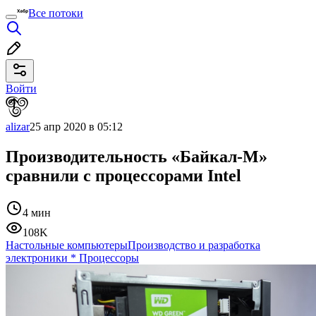
Все потоки
Войти
alizar
25 апр 2020 в 05:12
Производительность «Байкал-М»
сравнили с процессорами Intel
4 мин
108K
Настольные компьютеры
Производство и разработка
электроники
*
Процессоры