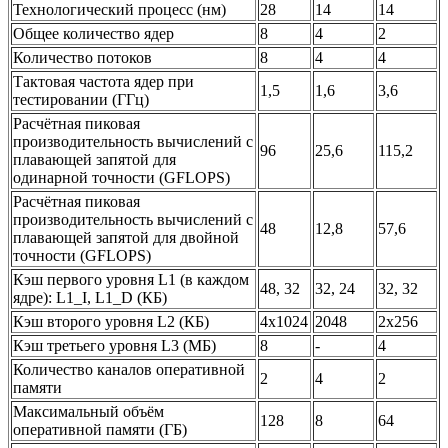
Технологический процесс (нм)
28
14
14
Общее количество ядер
8
4
2
Количество потоков
8
4
4
Тактовая частота ядер при
1,5
1,6
3,6
тестировании (ГГц)
Расчётная пиковая
производительность вычислений с
96
25,6
115,2
плавающей запятой для
одинарной точности (GFLOPS)
Расчётная пиковая
производительность вычислений с
48
12,8
57,6
плавающей запятой для двойной
точности (GFLOPS)
Кэш первого уровня L1 (в каждом
48, 32
32, 24
32, 32
ядре): L1_I, L1_D (КБ)
Кэш второго уровня L2 (КБ)
4x1024
2048
2x256
Кэш третьего уровня L3 (МБ)
8
-
4
Количество каналов оперативной
2
4
2
памяти
Максимальный объём
128
8
64
оперативной памяти (ГБ)