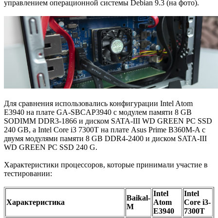
управлением операционной системы Debian 9.3 (на фото).
Для сравнения использовались конфигурации Intel Atom
E3940 на плате GA-SBCAP3940 с модулем памяти 8 GB
SODIMM DDR3-1866 и диском SATA-III WD GREEN PC SSD
240 GB, а Intel Core i3 7300T на плате Asus Prime B360M-A с
двумя модулями памяти 8 GB DDR4-2400 и диском SATA-III
WD GREEN PC SSD 240 G.
Характеристики процессоров, которые принимали участие в
тестировании:
Intel
Intel
Baikal-
Характеристика
Atom
Core i3-
M
E3940
7300T