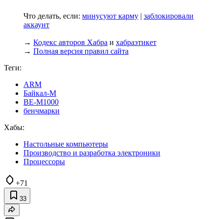
Что делать, если:
минусуют карму
|
заблокировали
аккаунт
→
Кодекс авторов Хабра
и
хабраэтикет
→
Полная версия правил сайта
Теги:
ARM
Байкал-М
BE-M1000
бенчмарки
Хабы:
Настольные компьютеры
Производство и разработка электроники
Процессоры
+71
33