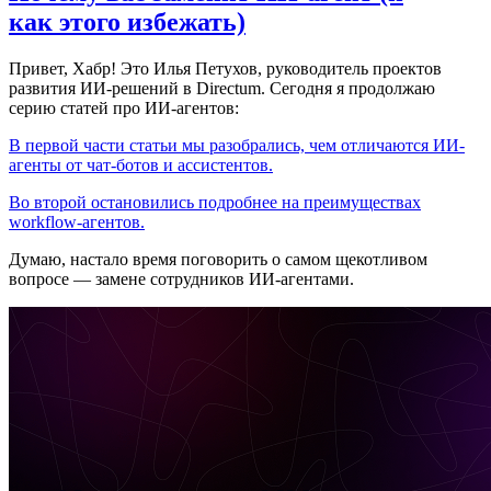
как этого избежать)
Привет, Хабр! Это Илья Петухов, руководитель проектов
развития ИИ-решений в Directum. Сегодня я продолжаю
серию статей про ИИ-агентов:
В первой части статьи мы разобрались, чем отличаются ИИ-
агенты от чат-ботов и ассистентов.
Во второй остановились подробнее на преимуществах
workflow-агентов.
Думаю, настало время поговорить о самом щекотливом
вопросе — замене сотрудников ИИ-агентами.