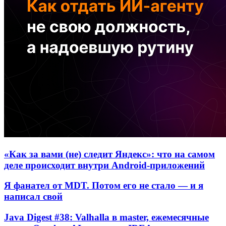
«Как за вами (не) следит Яндекс»: что на самом
деле происходит внутри Android-приложений
Я фанател от MDT. Потом его не стало — и я
написал свой
Java Digest #38: Valhalla в master, ежемесячные