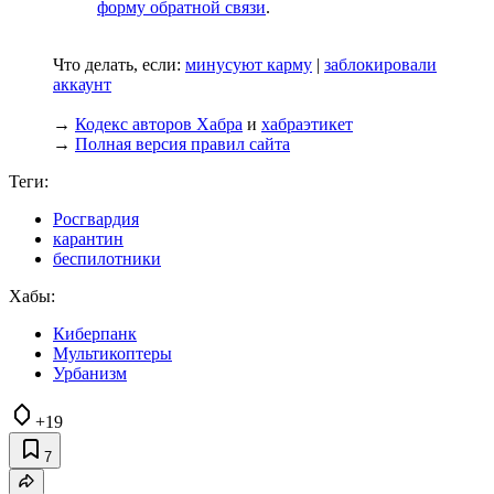
форму обратной связи
.
Что делать, если:
минусуют карму
|
заблокировали
аккаунт
→
Кодекс авторов Хабра
и
хабраэтикет
→
Полная версия правил сайта
Теги:
Росгвардия
карантин
беспилотники
Хабы:
Киберпанк
Мультикоптеры
Урбанизм
+19
7