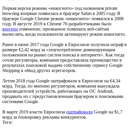
Первая версия режима «инкогнито» под названием private
browsing впервые появилась в браузере Safari в 2005 году. В
браузере Google Chrome режим «инкогнито» появился в 2008
году. В августе 2019 в Chrome 76 разработчиками было
внесено
изменение, призванное помешать веб-сайтам
вычислять, когда пользователи активируют режим инкогнито.
Ранее в июне 2017 года Google в Евросоюзе получила штраф в
размере €2,42 млрд за «злоупотребление доминирующим
положением на рынке систем поиска в интернете». Как тогда
сочли регуляторы, компания предоставляла преимущество в
результатах поисковой выдачи собственному сервису Google
Shopping в обход других агрегаторов.
Летом 2018 года Google оштрафовали в Евросоюзе на €4,34
млрд. Тогда, по мнению регуляторов, компания вынуждала
производителей устройств, работающих на ОС Android,
продавать их c предустановленным браузером и поисковыми
системами Google.
В марте 2019 власти Евросоюза
оштрафовали
Google на $1,7
млрд за блокировку рекламы конкурентов.
Теги: