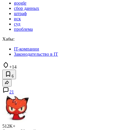
google
сбор данных
штраф
иск
суд
проблема
Хабы:
IT-компании
Законодательство в IT
+14
6
21
512K+