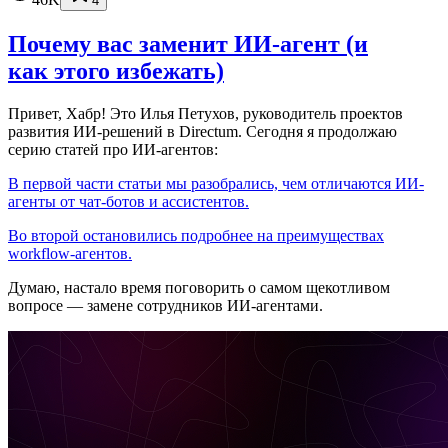
4
Почему вас заменит ИИ‑агент (и
как этого избежать)
Привет, Хабр! Это Илья Петухов, руководитель проектов
развития ИИ-решений в Directum. Сегодня я продолжаю
серию статей про ИИ-агентов:
В первой части статьи мы разобрались, чем отличаются ИИ-
агенты от чат-ботов и ассистентов.
Во второй остановились подробнее на преимуществах
workflow-агентов.
Думаю, настало время поговорить о самом щекотливом
вопросе — замене сотрудников ИИ-агентами.