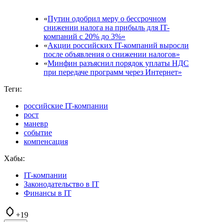
«
Путин одобрил меру о бессрочном
снижении налога на прибыль для IT-
компаний с 20% до 3%»
«
Акции российских IT-компаний выросли
после объявления о снижении налогов»
«
Минфин разъяснил порядок уплаты НДС
при передаче программ через Интернет»
Теги:
российские IT-компании
рост
маневр
событие
компенсация
Хабы:
IT-компании
Законодательство в IT
Финансы в IT
+19