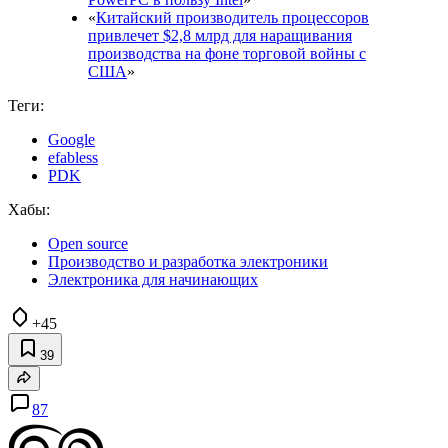
«
Китайский производитель процессоров
привлечет $2,8 млрд для наращивания
производства на фоне торговой войны с
США
»
Теги:
Google
efabless
PDK
Хабы:
Open source
Производство и разработка электроники
Электроника для начинающих
+45
39
87