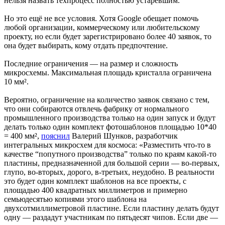
нельзя назвать техпроцесс полностью устаревшим.
Но это ещё не все условия. Хотя Google обещает помочь
любой организации, коммерческому или любительскому
проекту, но если будет зарегистрировано более 40 заявок, то
она будет выбирать, кому отдать предпочтение.
Последние ограничения — на размер и сложность
микросхемы. Максимальная площадь кристалла ограничена
10 мм².
Вероятно, ограничение на количество заявок связано с тем,
что они собираются отвлечь фабрику от нормального
промышленного производства только на один запуск и будут
делать только один комплект фотошаблонов площадью 10*40
= 400 мм²,
пояснил
Валерий Шунков, разработчик
интегральных микросхем для космоса: «Разместить что-то в
качестве “попутного производства” только по краям какой-то
пластины, предназначенной для большой серии — во-первых,
глупо, во-вторых, дорого, в-третьих, неудобно. В реальности
это будет один комплект шаблонов на все проекты, с
площадью 400 квадратных миллиметров и примерно
семьюдесятью копиями этого шаблона на
двухсотмиллиметровой пластине. Если пластину делать будут
одну — раздадут участникам по пятьдесят чипов. Если две —