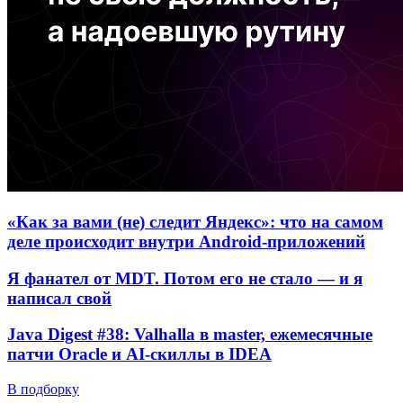
«Как за вами (не) следит Яндекс»: что на самом
деле происходит внутри Android-приложений
Я фанател от MDT. Потом его не стало — и я
написал свой
Java Digest #38: Valhalla в master, ежемесячные
патчи Oracle и AI-скиллы в IDEA
В подборку