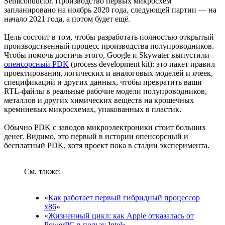
Semiconductor. Производство первых микросхем
запланировано на ноябрь 2020 года, следующей партии — на
начало 2021 года, а потом будет ещё.
Цель состоит в том, чтобы разработать полностью открытый
производственный процесс производства полупроводников.
Чтобы помочь достичь этого, Google и Skywater выпустили
опенсорсный PDK
(process development kit): это пакет правил
проектирования, логических и аналоговых моделей и ячеек,
спецификаций и других данных, чтобы превратить ваши
RTL-файлы в реальные рабочие модели полупроводников,
металлов и других химических веществ на крошечных
кремниевых микросхемах, упакованных в пластик.
Обычно PDK с заводов микроэлектроники стоит больших
денег. Видимо, это первый в истории опенсорсный и
бесплатный PDK, хотя проект пока в стадии эксперимента.
См. также:
«
Как работает первый гибридный процессор
x86
»
«
Жизненный цикл: как Apple отказалась от
PowerPC в пользу Intel
»