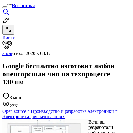
Все потоки
Войти
alizar
6 июл 2020 в 08:17
Google бесплатно изготовит любой
опенсорсный чип на техпроцессе
130 нм
3 мин
22K
Open source
*
Производство и разработка электроники
*
Электроника для начинающих
Если вы
разработали
собственную