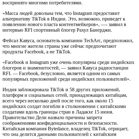
воспринято многими потребителями.
«Масса людей довольна тем, что Instagram предоставит
альтернативу TikTok в Индии. Это, возможно, приведет к
появлению нового пласта контентмейкеров», —- заявил в
интервью RFI спортивный блогер Рахул Банерджи.
Фейсал Кавуса, основатель компании TechArc, предположил,
что многие жители страны уже сейчас предпочитают
продукты Facebook, а не TikTok.
«Facebook и Instagram уже очень популярны среди индийских
блогеров и знаменитостей, — заявил Кавуса радиостанции
RFI. — Facebook, безусловно, является одним из самых
популярных приложений среди индийских пользователей».
Индия заблокировала TikTok и 58 других приложений,
платформ и социальных сетей, принадлежащих китайцам,
всего через несколько дней после того, как около 15
индийских солдат погибли в столкновении с китайскими
солдатами вдоль границы стран в Ладакхе 15 июня.
Правительство Дели назвало причины запрета
соображениями конфиденциальности и безопасности.
Китайская компания Bytedance, владелец TikTok, отрицает,
что она делится данными пользователей с китайским