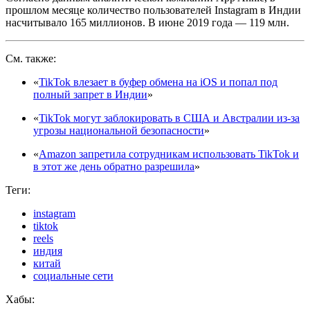
прошлом месяце количество пользователей Instagram в Индии
насчитывало 165 миллионов. В июне 2019 года — 119 млн.
См. также:
«
TikTok влезает в буфер обмена на iOS и попал под
полный запрет в Индии
»
«
TikTok могут заблокировать в США и Австралии из-за
угрозы национальной безопасности
»
«
Amazon запретила сотрудникам использовать TikTok и
в этот же день обратно разрешила
»
Теги:
instagram
tiktok
reels
индия
китай
социальные сети
Хабы: