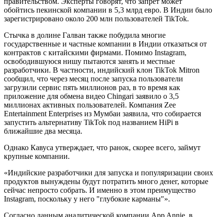
правительством. Эксперты говорят, что запрет может
обойтись пекинской компании в 5,3 млрд евро. В Индии было
зарегистрировано около 200 млн пользователей TikTok.
Стычка в долине Галван также побудила многие
государственные и частные компании в Индии отказаться от
контрактов с китайскими фирмами. Помимо Instagram,
освободившуюся нишу пытаются занять и местные
разработчики. В частности, индийский клон TikTok Mitron
сообщил, что через месяц после запуска пользователи
загрузили сервис пять миллионов раз, в то время как
приложение для обмена видео Chingari заявило о 3,5
миллионах активных пользователей. Компания Zee
Entertainment Enterprises из Мумбаи заявила, что собирается
запустить альтернативу TikTok под названием HiPi в
ближайшие два месяца.
Однако Кавуса утверждает, что ранок, скорее всего, займут
крупные компании.
«Индийские разработчики для запуска и популяризации своих
продуктов вынуждены будут потратить много денег, которые
сейчас непросто собрать. И именно в этом преимущество
Instagram, поскольку у него "глубокие карманы"».
Согласно данным аналитической компании App Annie, в