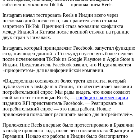
собственным клоном TikTok — приложением Reels.
Instagram начал тестировать Reels в Индии всего через
несколько дней после того, как правительство страны
запретило TikTok. Причиной стала эскалация конфликта
между Индией и Китаем после военной стычки на границе
двух стран в Гималаях.
Instagram, который принадлежит Facebook, запустил функцию
создания видео длиной в 15 секунд спустя чуть более недели
после исчезновения TikTok из Google Playstore и Apple Store в
Индии. Представитель Facebook заявил, что Индия является
«приоритетом» для калифорнийской компании.
«Видеоролики составляют более трети контента, который
публикуется в Instagram в Индии, что обеспечивает высокий
потребительский спрос. Мы рады видеть, что люди создают
свой контент с помощью Reels, —
сообщил в комментарии
изданию RFI представитель Facebook. — Реагировать на
потребительский спрос — это наша работа. Новые
приложения позволяют расширять выбор для потребителей».
Приложение Reels впервые было протестировано в Бразилии
в ноябре прошлого года, после чего появилось во Франции ​​и
Германии. Начало его работы в Индии было благоприятно