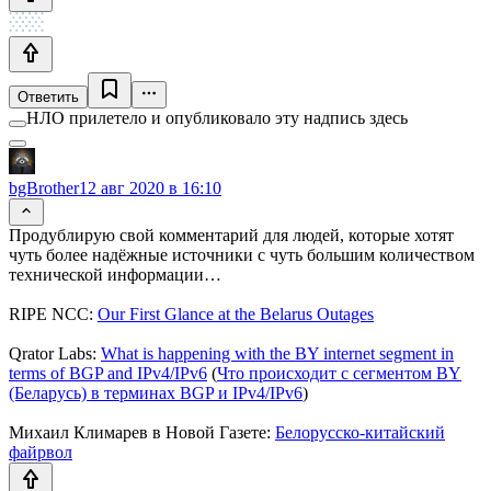
Ответить
НЛО прилетело и опубликовало эту надпись здесь
bgBrother
12 авг 2020 в 16:10
Продублирую свой комментарий для людей, которые хотят
чуть более надёжные источники с чуть большим количеством
технической информации…
RIPE NCC:
Our First Glance at the Belarus Outages
Qrator Labs:
What is happening with the BY internet segment in
terms of BGP and IPv4/IPv6
(
Что происходит с сегментом BY
(Беларусь) в терминах BGP и IPv4/IPv6
)
Михаил Климарев в Новой Газете:
Белорусско-китайский
файрвол