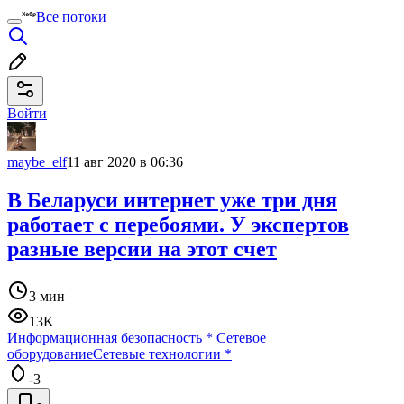
Все потоки
Войти
maybe_elf
11 авг 2020 в 06:36
В Беларуси интернет уже три дня
работает с перебоями. У экспертов
разные версии на этот счет
3 мин
13K
Информационная безопасность
*
Сетевое
оборудование
Сетевые технологии
*
-3