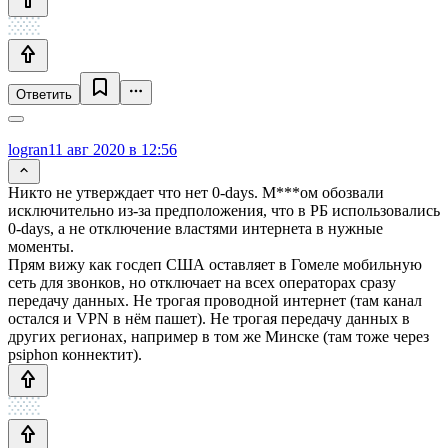
Ответить
logran
11 авг 2020 в 12:56
Никто не утверждает что нет 0-days. М***ом обозвали
исключительно из-за предположения, что в РБ использовались
0-days, а не отключение властями интернета в нужные
моменты.
Прям вижу как госдеп США оставляет в Гомеле мобильную
сеть для звонков, но отключает на всех операторах сразу
передачу данных. Не трогая проводной интернет (там канал
остался и VPN в нём пашет). Не трогая передачу данных в
других регионах, например в том же Минске (там тоже через
psiphon коннектит).