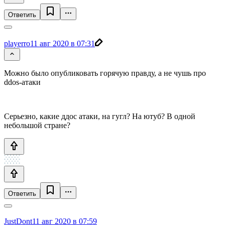
Ответить
playerro
11 авг 2020 в 07:31
Можно было опубликовать горячую правду, а не чушь про
ddos-атаки
Серьезно, какие ддос атаки, на гугл? На ютуб? В одной
небольшой стране?
Ответить
JustDont
11 авг 2020 в 07:59