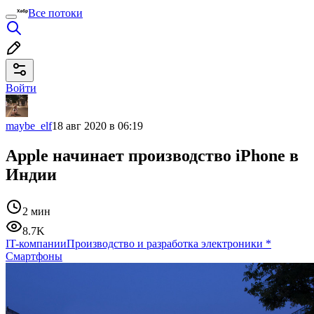
Все потоки
Войти
maybe_elf
18 авг 2020 в 06:19
Apple начинает производство iPhone в
Индии
2 мин
8.7K
IT-компании
Производство и разработка электроники
*
Смартфоны