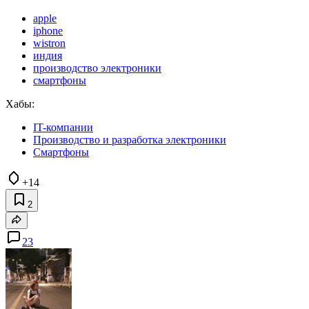
apple
iphone
wistron
индия
производство электроники
смартфоны
Хабы:
IT-компании
Производство и разработка электроники
Смартфоны
+14
2
23