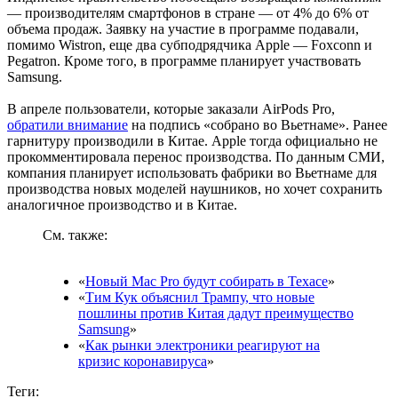
— производителям смартфонов в стране — от 4% до 6% от
объема продаж. Заявку на участие в программе подавали,
помимо Wistron, еще два субподрядчика Apple — Foxconn и
Pegatron. Кроме того, в программе планирует участвовать
Samsung.
В апреле пользователи, которые заказали AirPods Pro,
обратили внимание
на подпись «собрано во Вьетнаме». Ранее
гарнитуру производили в Китае. Apple тогда официально не
прокомментировала перенос производства. По данным СМИ,
компания планирует использовать фабрики во Вьетнаме для
производства новых моделей наушников, но хочет сохранить
аналогичное производство и в Китае.
См. также:
«
Новый Mac Pro будут собирать в Техасе
»
«
Тим Кук объяснил Трампу, что новые
пошлины против Китая дадут преимущество
Samsung
»
«
Как рынки электроники реагируют на
кризис коронавируса
»
Теги: