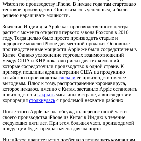
Wistron по производству iPhone. В начале года там стартовало
тестовое производство. Оно оказалось успешным, и было
решено наращивать мощности.
Значение Индии для Apple как производственного центра
растет с момента открытия первого завода Foxconn в 2016
году. Тогда целью было просто производить старые и
недорогие модели iPhone для местной продажи. Основные
производственные мощности Apple же были сосредоточены в
Китае. Однако усложнение торговых взаимоотношений
между США и КНР показало риски для тех компаний,
которые сосредоточили производство в одной стране. К
примеру, пошлины администрации США на продукцию
китайского производства
сделали
ее производство менее
выгодным. Плюс к тому, распространение коронавируса,
которое началось именно с Китая, заставило Apple остановить
производство и
закрыть
магазины в стране, а впоследствии
корпорация
столкнулась
с проблемой нехватки рабочих.
После этого Apple начала обсуждать перенос пятой части
своего производства iPhone из Китая в Индию в течение
следующих пяти лет. При этом большая часть производимой
продукции будет предназначена для экспорта.
Индийское правительство пообещало возвращать компаниям