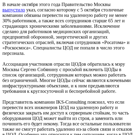
В начале октября этого года Правительство Москвы
выпустило
указ, согласно которому с 5 октября столичные
компании обязаны перевести на удаленную работу не менее
30% работников, а также всех сотрудников старше 65 лет и
страдающих хроническими заболеваниями. Исключение
сделано для работников медицинских организаций,
предприятий оборонной, энергетической и других
стратегических отраслей, включая сотрудников «Росатома» и
«Роскосмоса». Специалисты ЦОД не попали в число этого
персонала.
Ассоциация участников отрасли ЦОДов обратилась к мэру
Москвы Сергею Собянину с просьбой включить ЦОДы в
список организаций, сотрудникам которых можно работать
без ограничений. Многие ЦОДы сейчас являются ключевыми
инфраструктурными объектами, и к ним предъявляются
требования к круглосуточной и бесперебойной работе.
Представитель компании IKS-Consulting пояснил, что если
перевести всех инженеров ЦОД на удаленную работу и
физически закрыть им доступ к серверным стойкам, то часть
оборудования ЦОД может выйти из строя, а заменить или
починить его будет некому. Тогда все остальные пользователи
также не смогут работать удаленно из-за сбоев связи и отказов
в ЦОД. Особенно это относится к тем ситуациям, когда в ЦОД