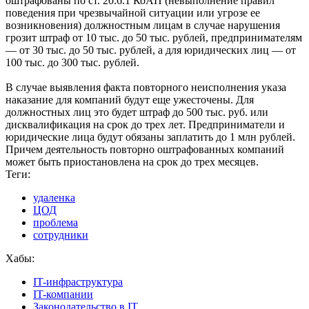
оштрафованы по ст. 20.6.1 КоАП (невыполнение правил
поведения при чрезвычайной ситуации или угрозе ее
возникновения) должностным лицам в случае нарушения
грозит штраф от 10 тыс. до 50 тыс. рублей, предпринимателям
— от 30 тыс. до 50 тыс. рублей, а для юридических лиц — от
100 тыс. до 300 тыс. рублей.
В случае выявления факта повторного неисполнения указа
наказание для компаний будут еще ужесточены. Для
должностных лиц это будет штраф до 500 тыс. руб. или
дисквалификация на срок до трех лет. Предприниматели и
юридические лица будут обязаны заплатить до 1 млн рублей.
Причем деятельность повторно оштрафованных компаний
может быть приостановлена на срок до трех месяцев.
Теги:
удаленка
ЦОД
проблема
сотрудники
Хабы:
IT-инфраструктура
IT-компании
Законодательство в IT