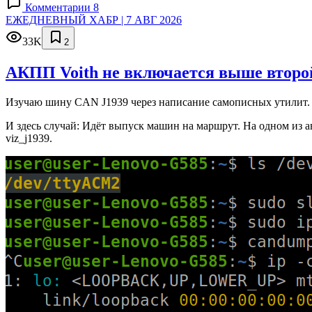
Комментарии 8
ЕЖЕДНЕВНЫЙ ХАБР | 7 АВГ 2026
33K
2
АКПП Voith не включается выше второй
Изучаю шину CAN J1939 через написание самописных утилит. 
И здесь случай: Идёт выпуск машин на маршрут. На одном из а
viz_j1939.