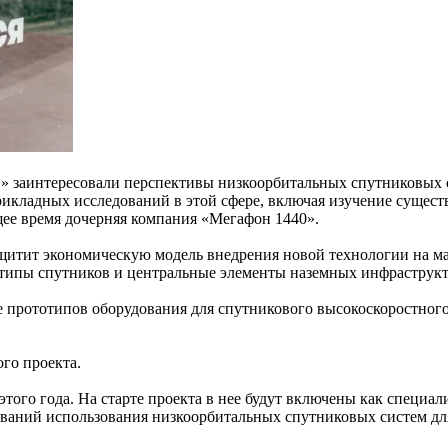
заинтересовали перспективы низкоорбитальных спутниковых си
рикладных исследований в этой сфере, включая изучение сущес
щее время дочерняя компания «Мегафон 1440».
ащитит экономическую модель внедрения новой технологии на ма
отипы спутников и центральные элементы наземных инфраструк
ие прототипов оборудования для спутникового высокоскоростног
го проекта.
 этого года. На старте проекта в нее будут включены как спе
ований использования низкоорбитальных спутниковых систем дл