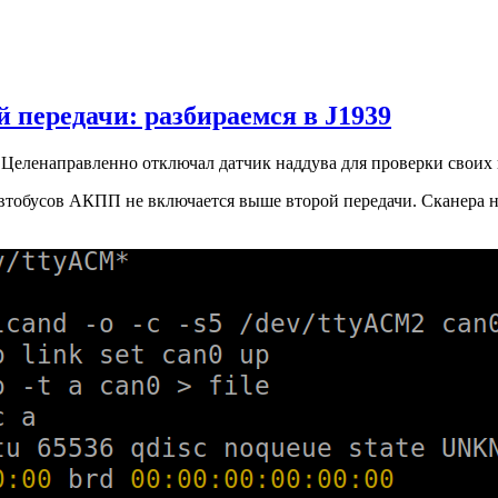
 передачи: разбираемся в J1939
Целенаправленно отключал датчик наддува для проверки своих
втобусов АКПП не включается выше второй передачи. Сканера нет