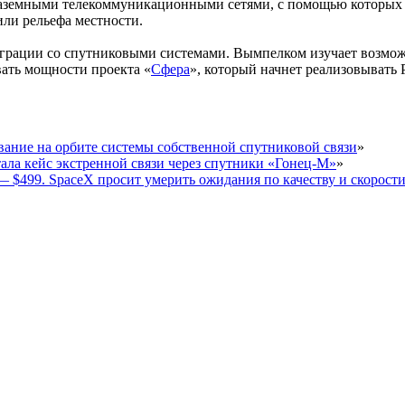
аземными телекоммуникационными сетями, с помощью которых в
или рельефа местности.
теграции со спутниковыми системами. Вымпелком изучает возмо
вать мощности проекта «
Сфера
», который начнет реализовывать 
ание на орбите системы собственной спутниковой связи
»
ала кейс экстренной связи через спутники «Гонец-М»
»
е — $499. SpaceX просит умерить ожидания по качеcтву и скорост