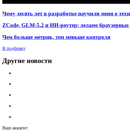
Чему десять лет в разработке научили меня о тех
ZCode, GLM-5.2 и ИИ-роутер: делаем браузерные 
Чем больше метрик, тем меньше контроля
В подборку
Другие новости
Ваш аккаунт