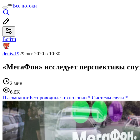
Все потоки
Войти
denis-19
29 окт 2020 в 10:30
«МегаФон» исследует перспективы спу
2 мин
6.6K
IT-компании
Беспроводные технологии
*
Системы связи
*