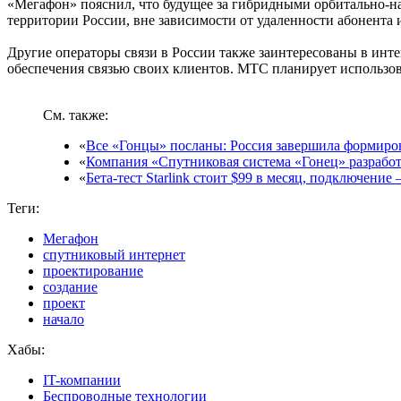
«Мегафон» пояснил, что будущее за гибридными орбитально-н
территории России, вне зависимости от удаленности абонента 
Другие операторы связи в России также заинтересованы в ин
обеспечения связью своих клиентов. МТС планирует использо
См. также:
«
Все «Гонцы» посланы: Россия завершила формиров
«
Компания «Спутниковая система «Гонец» разработ
«
Бета-тест Starlink стоит $99 в месяц, подключени
Теги:
Мегафон
спутниковый интернет
проектирование
создание
проект
начало
Хабы:
IT-компании
Беспроводные технологии