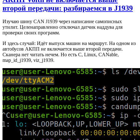
второй передачи: разбираемся в J1939
Изучаю шину CAN J1939 через написание самописных
утилит. Целенаправленно отключал датчик наддува для
проверки своих программ.
И здесь случай: Идёт выпуск машин на маршрут. На одном из
автобусов АКПП не включается выше второй передачи.
Сканера нет читать нечем. Но есть C, Linux, CANable,
map_id_j1939, viz_j1939.