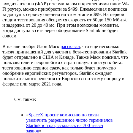
входит антенна (ФАР) с терминалом и креплениями плюс Wi-
Fi роутер, можно приобрести за $499. Ежемесячная подписка
за доступ к сервису оценена на этом этапе в $99. На первой
стадии тестирования обещается скорость от 50 до 150 Мбит/с
и задержка от 20 до 40 мс. При этом возможны моменты,
когда доступа в сеть через оборудование Starlink не будет
совсем.
В начале ноября Илон Маск
рассказал
, что еще несколько
тысяч приглашений для участия в бета-тестировании Starlink
будет отправлено в США и Канаде. Также Маск пояснил, что
пользователи из европейских стран получат доступ к бета-
тестированию сервиса сразу, как только будет получено
одобрение европейских регуляторов. Starlink ожидает
положительного решения от Евросоюза по этому вопросу в
феврале или марте 2021 года.
См. также:
«
SpaceX просит комиссию по связи
увеличить разрешенное число терминалов
Starlink в 5 раз, ссылаясь на 700 тысяч
заявок
»