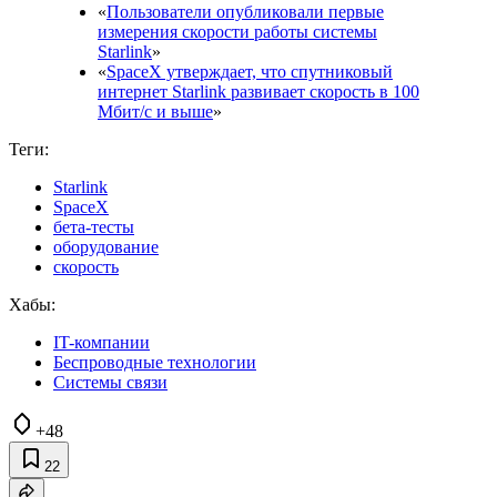
«
Пользователи опубликовали первые
измерения скорости работы системы
Starlink
»
«
SpaceX утверждает, что спутниковый
интернет Starlink развивает скорость в 100
Мбит/с и выше
»
Теги:
Starlink
SpaceX
бета-тесты
оборудование
скорость
Хабы:
IT-компании
Беспроводные технологии
Системы связи
+48
22