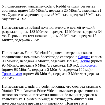
У пользователя wandering-coder с Reddit лучший результат
составил: прием 135 Мбит/с, передача 25 Мбит/с, задержка 21
мс. Худшее измерение: прием 46 Мбит/с, передача 15 Мбит/с,
задержка 41 мс.
Пользователь trynothard получил немного другой лучший
результат: прием 138 Мбит/с, передача 15 Мбит/с, задержка 34
мс. Первый его тест показал прием 89 Мбит/с, передача 17
Мбит/с, задержка 23 мс.
Пользователь FourthEchelon19 провел измерения своего
соединения с помощью Speedtest до серверов в
Сиднее
(прием
90 Мбит/с, передача 4 Мбит/с, задержка 199 мс),
Токио
(прием
95 Мбит/с, передача 6 Мбит/с, задержка 119 мс),
Лондоном
(прием 93 Мбит/с, передача 5 Мбит/с, задержка 155 мс) и
Тронхеймом
(прием 88 Мбит/с, передача 3 Мбит/с, задержка
200 мс).
Пользователь wandering-coder пояснил, что смотрел стримы с
YoutubеTV и Amazon Prime Video в высоком разрешении по
несколько часов и не заметил никаких больших задержек в
трансляциях. Примерно каждые пятнадцать минут были
полусекундные прерывания картинки. Пользователь