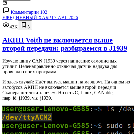
Комментарии 102
ЕЖЕДНЕВНЫЙ ХАБР | 7 АВГ 2026
43K
3
АКПП Voith не включается выше
второй передачи: разбираемся в J1939
Изучаю шину CAN J1939 через написание самописных
утилит. Целенаправленно отключал датчик наддува для
проверки своих программ.
И здесь случай: Идёт выпуск машин на маршрут. На одном из
автобусов АКПП не включается выше второй передачи.
Сканера нет читать нечем. Но есть C, Linux, CANable,
map_id_j1939, viz_j1939.