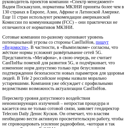
руководитель проектов компании «Спектр менеджмент»
Вадим Поскакухин, нормативы МКЗНИ приняты более чем в
130 странах в Европе, Азии, Африке и Латинской Америке.
Еще 11 стран используют рекомендации американской
Комиссии по коммуникациям (FCC) – они практически не
отличаются от нормативов МКЗНИ.
Сотовые компании по-разному оценивают уровень
потенциальной угрозы со стороны СанПиНов,
пишут
«Ведомости»
. В частности, в «Вымпелкоме» согласны, что
жёсткие нормы усложнят развёртывание сетей 5G.
Представитель «Мегафона», в свою очередь, не считает
СанПиНы помехой для развития 5G, и подчёркивает, что
изменение норм допустимо только при безусловном
подтверждении безопасности новых параметров для здоровья
людей. В Tele 2 российские нормы назвали морально
устаревшими. Компания уже обсуждает с профильными
ведомствами возможность актуализации СанПиНов.
Пересмотр уровня допустимого воздействия
неионизирующих излучений – непростая процедура и
касается она не только сотовой связи, заявляет гендиректор
Telecom Daily Денис Кусков. Он отмечает, что властям
необходимо вести активную просветительскую работу, чтобы
не спровоцировать усиление радиофобии, «которая и так