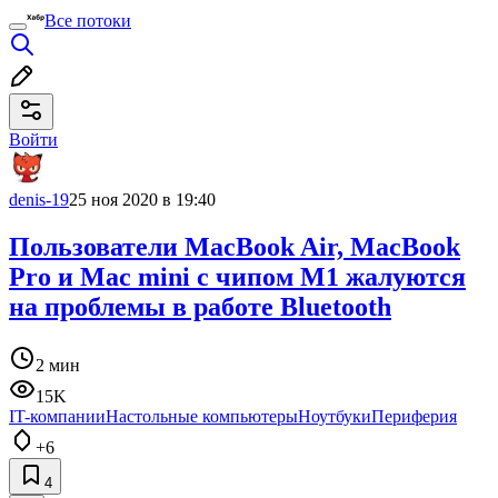
Все потоки
Войти
denis-19
25 ноя 2020 в 19:40
Пользователи MacBook Air, MacBook
Pro и Mac mini с чипом M1 жалуются
на проблемы в работе Bluetooth
2 мин
15K
IT-компании
Настольные компьютеры
Ноутбуки
Периферия
+6
4