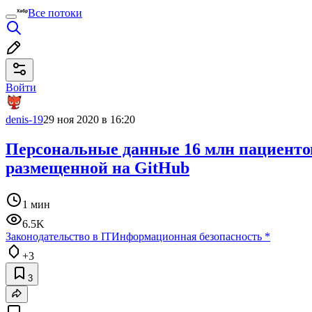
Все потоки
Войти
denis-19
29 ноя 2020 в 16:20
Персональные данные 16 млн пациенто
размещенной на GitHub
1 мин
6.5K
Законодательство в IT
Информационная безопасность
*
+3
3