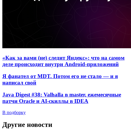
«Как за вами (не) следит Яндекс»: что на самом
деле происходит внутри Android-приложений
Я фанател от MDT. Потом его не стало — и я
написал свой
Java Digest #38: Valhalla в master, ежемесячные
патчи Oracle и AI-скиллы в IDEA
В подборку
Другие новости