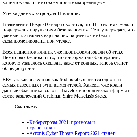
клиентов были «не совсем приятным зрелищем».
Утечка данных затронула 11 клиник.
В заявлении Hospital Group говорится, что ИТ-системы «были
подвержены нарушениям безопасности». Сеть утверждает, что
данные платежных карт наших пациентов не были
скомпрометированы при утечке.
Всех пациентов клиник уже проинформировали об атаке.
Некоторых беспокоит то, что информация об операции,
которую удавалось скрывать даже от родных, теперь станет
общедоступной.
REvil, также известная как Sodinokibi, является одной из
самых известных групп вымогателей. Хакеры уже крали
данные обменника валюты Travelex и юридической фирмы в
сфере развлечений Grubman Shire Meiselas&Sacks.
См. также:
«
Киберугрозы-2021: прогнозы и
перспективы
»
«
Acronis Cyber Threats Report: 2021 станет