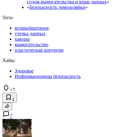
годом вымогательства и краж данных
»
«
Безопасность домохозяйки
»
Теги:
великобритания
утечка данных
хакеры
вымогательство
пластическая хирургия
Хабы:
Здоровье
Информационная безопасность
+7
1
7