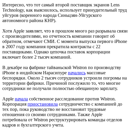
Интересно, что тот самый второй поставщик экранов Lens
Technology, как выяснилось, использует принудительный труд
уйгуров (коренного народа Синьцзян-Уйгурского
автономного района КНР).
Хотя Apple заявляет, что в прошлом много раз разрывала связи
с производителями, но отчетность компании говорит об
обратном, отмечают СМИ. С момента выпуска первого iPhone
в 2007 году компания прекратила контракты с 22
поставщиками. Однако цепочка поставок корпорации
включает более 2 тысяч компаний.
В декабре на фабрике тайваньской Wistron по производству
iPhone в индийском Нарасипуре
начались
массовые
беспорядки. Около 2 тысяч сотрудников устроили погромы на
территории фабрики. Причиной послужило то, что многие
сотрудники не получали полностью обещанную зарплату.
Apple
начала
собственное расследование против Wistron.
Корпорация
приостановила
сотрудничество с компанией до
тех пор, пока руководство не восстановит трудовые
отношения со своими сотрудниками. Также Apple
потребовала от Wistron реструктурировать команды отделов
кадров и бухгалтерского учета.