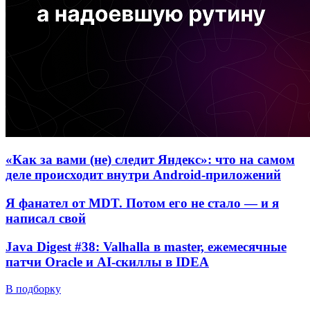
«Как за вами (не) следит Яндекс»: что на самом
деле происходит внутри Android-приложений
Я фанател от MDT. Потом его не стало — и я
написал свой
Java Digest #38: Valhalla в master, ежемесячные
патчи Oracle и AI-скиллы в IDEA
В подборку