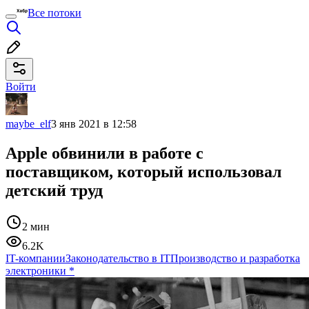
Все потоки
Войти
maybe_elf
3 янв 2021 в 12:58
Apple обвинили в работе с
поставщиком, который использовал
детский труд
2 мин
6.2K
IT-компании
Законодательство в IT
Производство и разработка
электроники
*