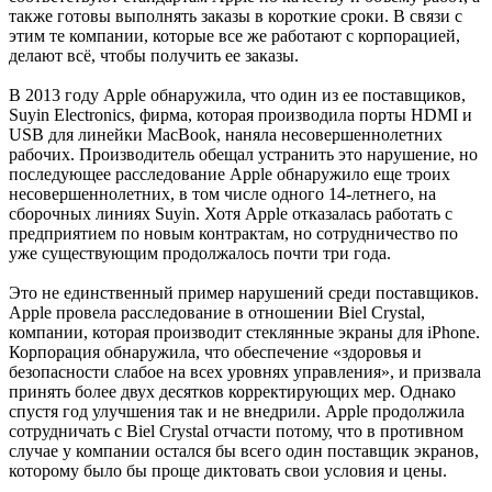
также готовы выполнять заказы в короткие сроки. В связи с
этим те компании, которые все же работают с корпорацией,
делают всё, чтобы получить ее заказы.
В 2013 году Apple обнаружила, что один из ее поставщиков,
Suyin Electronics, фирма, которая производила порты HDMI и
USB для линейки MacBook, наняла несовершеннолетних
рабочих. Производитель обещал устранить это нарушение, но
последующее расследование Apple обнаружило еще троих
несовершеннолетних, в том числе одного 14-летнего, на
сборочных линиях Suyin. Хотя Apple отказалась работать с
предприятием по новым контрактам, но сотрудничество по
уже существующим продолжалось почти три года.
Это не единственный пример нарушений среди поставщиков.
Apple провела расследование в отношении Biel Crystal,
компании, которая производит стеклянные экраны для iPhone.
Корпорация обнаружила, что обеспечение «здоровья и
безопасности слабое на всех уровнях управления», и призвала
принять более двух десятков корректирующих мер. Однако
спустя год улучшения так и не внедрили. Apple продолжила
сотрудничать с Biel Crystal отчасти потому, что в противном
случае у компании остался бы всего один поставщик экранов,
которому было бы проще диктовать свои условия и цены.