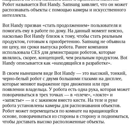
Робот называется Bot Handy. Samsung заявляет, что он может
распознавать объекты с помощью камеры и искусственного
интеллекта.
Bot Handy призван «стать продолжением» пользователя и
помогать ему в работе по дому. На данный момент неясно,
насколько Bot Handy близок к тому, чтобы стать реальным
продуктом, готовым к приобретению. Samsung не объявила
ни цену, ни сроки выпуска робота. Ранее компания
использовала CES для демонстрации роботов, которые
являлись, скорее, концепцией, чем реальным продуктом. Bot
Handy описывается как «находящийся в разработке».
В своем нынешнем виде Bot Handy — это высокий, тонкий,
черно-белый робот с двумя большими глазами на дисплее,
которые меняют выражение при движении или при
появлении владельца. У робота есть одна рука, которая может
поворачиваться в трех точках — в «плече», «локте» и
«запястье» — и с зажимом вместо кисти. На теле и руке
робота установлены камеры для распознавания объектов.
Робот может перемещаться по комнате на вращающейся
основе, поворачиваться из стороны в сторону и подниматься,
чтобы доставать высоко расположенные объекты.