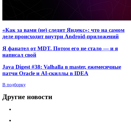
«Как за вами (не) следит Яндекс»: что на самом
деле происходит внутри Android-приложений
Я фанател от MDT. Потом его не стало — и я
написал свой
Java Digest #38: Valhalla в master, ежемесячные
патчи Oracle и AI-скиллы в IDEA
В подборку
Другие новости