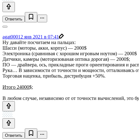
Ответить
agat000
12 янв 2021 в 07:41
Ну давайте посчитаем на пальцах:
Шасси (моторы, акки, корпус) — 2000$
Электроника (сравнивая с хорошим игровым ноутом) — 2000$
Датчики, камеры (моторизованая оптика дорогая) — 2000$;
ПО — драйвера, ось, прикладные проги ориентирования и рас
Рука… В зависимости от точности и мощности, отталкиваясь 
Торговая наценка, прибыль, дистрибуция +50%.
Итого 24000$;
В любом случае, независимо от от точности вычислений, это бу
Ответить