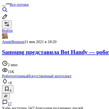
Все потоки
Войти
AnnieBronson
11 янв 2021 в 18:20
Samsung представила Bot Handy — роб
2 мин
11K
Робототехника
Искусственный интеллект
+6
6
17
Хабр доступен 24/7 благодаря поддержке друзей