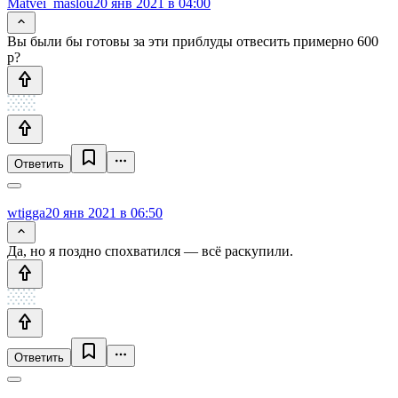
Matvei_maslou
20 янв 2021 в 04:00
Вы были бы готовы за эти приблуды отвесить примерно 600
р?
Ответить
wtigga
20 янв 2021 в 06:50
Да, но я поздно спохватился — всё раскупили.
Ответить