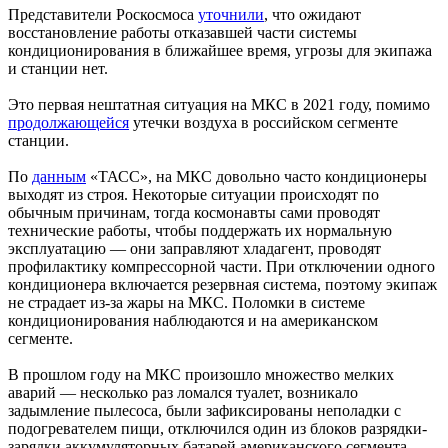
Представители Роскосмоса
уточнили
, что ожидают
восстановление работы отказавшей части системы
кондиционирования в ближайшее время, угрозы для экипажа
и станции нет.
Это первая нештатная ситуация на МКС в 2021 году, помимо
продолжающейся
утечки воздуха в российском сегменте
станции.
По
данным
«ТАСС», на МКС довольно часто кондиционеры
выходят из строя. Некоторые ситуации происходят по
обычным причинам, тогда космонавты сами проводят
технические работы, чтобы поддержать их нормальную
эксплуатацию — они заправляют хладагент, проводят
профилактику компрессорной части. При отключении одного
кондиционера включается резервная система, поэтому экипаж
не страдает из-за жары на МКС. Поломки в системе
кондиционирования наблюдаются и на американском
сегменте.
В прошлом году на МКС произошло множество мелких
аварий — несколько раз ломался туалет, возникало
задымление пылесоса, были зафиксированы неполадки с
подогревателем пищи, отключился один из блоков разрядки-
зарядки аккумуляторных батарей американского сегмента.