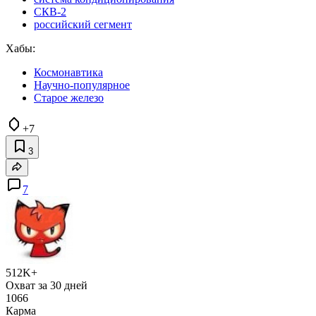
СКВ-2
российский сегмент
Хабы:
Космонавтика
Научно-популярное
Старое железо
+7
3
7
512K+
Охват за 30 дней
1066
Карма