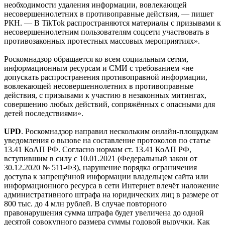
необходимости удаления информации, вовлекающей
несовершеннолетних в противоправные действия, — пишет
РКН. — В TikTok распространяются материалы с призывами к
несовершеннолетним пользователям соцсети участвовать в
противозаконных протестных массовых мероприятиях».
Роскомнадзор обращается ко всем социальным сетям,
информационным ресурсам и СМИ с требованием «не
допускать распространения противоправной информации,
вовлекающей несовершеннолетних в противоправные
действия, с призывами к участию в незаконных митингах,
совершению любых действий, сопряжённых с опасными для
детей последствиями».
UPD
. Роскомнадзор направил нескольким онлайн-площадкам
уведомления о вызове на составление протоколов по статье
13.41 КоАП РФ. Согласно нормам ст. 13.41 КоАП РФ,
вступившим в силу с 10.01.2021 (Федеральный закон от
30.12.2020 № 511-ФЗ), нарушение порядка ограничения
доступа к запрещённой информации владельцем сайта или
информационного ресурса в сети Интернет влечёт наложение
административного штрафа на юридических лиц в размере от
800 тыс. до 4 млн рублей. В случае повторного
правонарушения сумма штрафа будет увеличена до одной
десятой совокупного размера суммы годовой выручки. Как