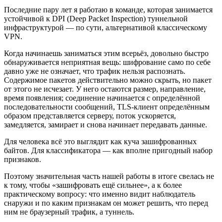
Последние пару лет я работаю в команде, которая занимается
устойчивой к DPI (Deep Packet Inspection) туннельной
инфраструктурой — по сути, альтернативой классическому
VPN.
Когда начинаешь заниматься этим всерьёз, довольно быстро
обнаруживается неприятная вещь: шифрование само по себе
давно уже не означает, что трафик нельзя распознать.
Содержимое пакетов действительно можно скрыть, но пакет
от этого не исчезает. У него остаются размер, направление,
время появления; соединение начинается с определённой
последовательности сообщений, TLS-клиент определённым
образом представляется серверу, поток ускоряется,
замедляется, замирает и снова начинает передавать данные.
Для человека всё это выглядит как куча зашифрованных
байтов. Для классификатора — как вполне пригодный набор
признаков.
Поэтому значительная часть нашей работы в итоге свелась не
к тому, чтобы «зашифровать ещё сильнее», а к более
практическому вопросу: что именно видит наблюдатель
снаружи и по каким признакам он может решить, что перед
ним не браузерный трафик, а туннель.