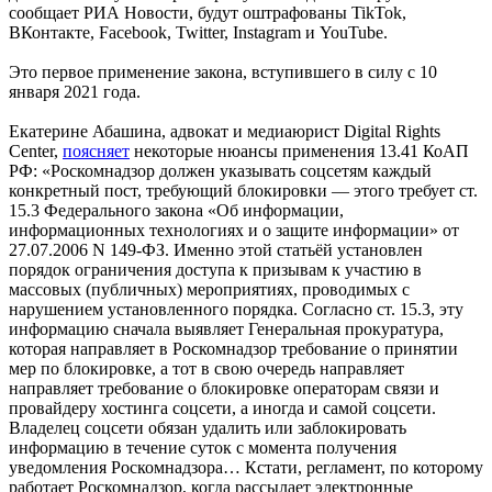
сообщает РИА Новости, будут оштрафованы TikTok,
ВКонтакте, Facebook, Twitter, Instagram и YouTube.
Это первое применение закона, вступившего в силу с 10
января 2021 года.
Екатерине Абашина, адвокат и медиаюрист Digital Rights
Center,
поясняет
некоторые нюансы применения 13.41 КоАП
РФ: «Роскомнадзор должен указывать соцсетям каждый
конкретный пост, требующий блокировки — этого требует ст.
15.3 Федерального закона «Об информации,
информационных технологиях и о защите информации» от
27.07.2006 N 149-ФЗ. Именно этой статьёй установлен
порядок ограничения доступа к призывам к участию в
массовых (публичных) мероприятиях, проводимых с
нарушением установленного порядка. Согласно ст. 15.3, эту
информацию сначала выявляет Генеральная прокуратура,
которая направляет в Роскомнадзор требование о принятии
мер по блокировке, а тот в свою очередь направляет
направляет требование о блокировке операторам связи и
провайдеру хостинга соцсети, а иногда и самой соцсети.
Владелец соцсети обязан удалить или заблокировать
информацию в течение суток с момента получения
уведомления Роскомнадзора… Кстати, регламент, по которому
работает Роскомнадзор, когда рассылает электронные