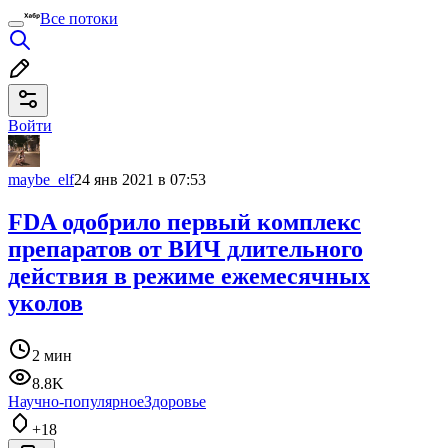
Все потоки
Войти
maybe_elf
24 янв 2021 в 07:53
FDA одобрило первый комплекс
препаратов от ВИЧ длительного
действия в режиме ежемесячных
уколов
2 мин
8.8K
Научно-популярное
Здоровье
+18