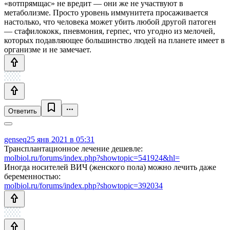
«вотпрямщас» не вредит — они же не участвуют в
метаболизме. Просто уровень иммунитета просаживается
настолько, что человека может убить любой другой патоген
— стафилококк, пневмония, герпес, что угодно из мелочей,
которых подавляющее большинство людей на планете имеет в
организме и не замечает.
Ответить
genseq
25 янв 2021 в 05:31
Трансплантационное лечение дешевле:
molbiol.ru/forums/index.php?showtopic=541924&hl=
Иногда носителей ВИЧ (женского пола) можно лечить даже
беременностью:
molbiol.ru/forums/index.php?showtopic=392034