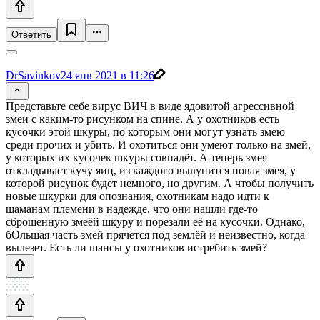
Ответить
DrSavinkov
24 янв 2021 в 11:26
Представьте себе вирус ВИЧ в виде ядовитой агрессивной
змеи с каким-то рисунком на спине. А у охотников есть
кусочки этой шкуры, по которым они могут узнать змею
среди прочих и убить. И охотиться они умеют только на змей,
у которых их кусочек шкуры совпадёт. А теперь змея
откладывает кучу яиц, из каждого вылупится новая змея, у
которой рисунок будет немного, но другим. А чтобы получить
новые шкурки для опознания, охотникам надо идти к
шаманам племени в надежде, что они нашли где-то
сброшенную змеёй шкуру и порезали её на кусочки. Однако,
бОльшая часть змей прячется под землёй и неизвестно, когда
вылезет. Есть ли шансы у охотников истребить змей?