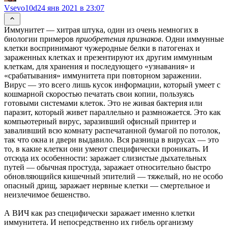
Vsevo10d
24 янв 2021 в 23:07
Иммунитет — хитрая штука, один из очень немногих в
биологии примеров
приобретения признаков
. Одни иммунные
клетки воспринимают чужеродные белки в патогенах и
зараженных клетках и презентируют их другим иммунным
клеткам, для хранения и последующего «узнавания» и
«срабатывания» иммунитета при повторном заражении.
Вирус — это всего лишь кусок информации, который умеет с
кошмарной скоростью печатать свои копии, пользуясь
готовыми системами клеток. Это не живая бактерия или
паразит, который живет параллельно и размножается. Это как
компьютерный вирус, заразивший офисный принтер и
заваливший всю комнату распечатанной бумагой по потолок,
так что окна и двери выдавило. Вся разница в вирусах — это
то, в какие клетки они умеют специфически проникать. И
отсюда их особенности: заражает слизистые дыхательных
путей — обычная простуда, заражает относительно быстро
обновляющийся кишечный эпителий — тяжелый, но не особо
опасный дрищ, заражает нервные клетки — смертельное и
неизлечимое бешенство.
А ВИЧ как раз специфически заражает именно клетки
иммунитета. И непосредственно их гибель организму