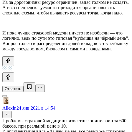
Из-за дороговизны ресурс ограничен, запас толком не создать.
А из-за непредсказуемости приходится организовывать
сложные схемы, чтобы выдавать ресурсы тогда, когда надо.
И пока лучше страховой модели ничего не изобрели — что
логично, ведь по сути это типовая "кубышка на чёрный день".
Вопрос только в распределении долей вкладов в эту кубышку
между государством, бизнесом и самими гражданами.
Ответить
AllexIn
24 янв 2021 в 14:54
Проблемы страховой медицины известны: эпинифрин за 600
баксов, при реальной цене в 10.
И аргументация вида «Да лан, чё вы, всё равно же страховая