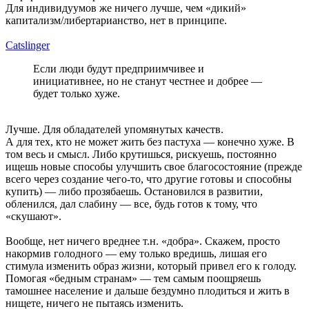
Для индивидуумов же ничего лучше, чем «дикий»
капитализм/либертарианство, нет в принципе.
Catslinger
Если люди будут предприимчивее и
инициативнее, но не станут честнее и добрее —
будет только хуже.
Лучше. Для обладателей упомянутых качеств.
А для тех, кто не может жить без пастуха — конечно хуже. В
том весь и смысл. Либо крутишься, рискуешь, постоянно
ищешь новые способы улучшить свое благосостояние (прежде
всего через создание чего-то, что другие готовы и способны
купить) — либо прозябаешь. Остановился в развитии,
обленился, дал слабину — все, будь готов к тому, что
«скушают».
Вообще, нет ничего вреднее т.н. «добра». Скажем, просто
накормив голодного — ему только вредишь, лишая его
стимула изменить образ жизни, который привел его к голоду.
Помогая «бедным странам» — тем самым поощряешь
тамошнее население и дальше бездумно плодиться и жить в
нищете, ничего не пытаясь изменить.