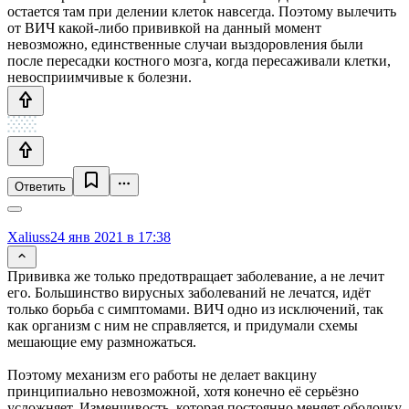
остается там при делении клеток навсегда. Поэтому вылечить
от ВИЧ какой-либо прививкой на данный момент
невозможно, единственные случаи выздоровления были
после пересадки костного мозга, когда пересаживали клетки,
невосприимчивые к болезни.
Ответить
Xaliuss
24 янв 2021 в 17:38
Прививка же только предотвращает заболевание, а не лечит
его. Большинство вирусных заболеваний не лечатся, идёт
только борьба с симптомами. ВИЧ одно из исключений, так
как организм с ним не справляется, и придумали схемы
мешающие ему размножаться.
Поэтому механизм его работы не делает вакцину
принципиально невозможной, хотя конечно её серьёзно
усложняет. Изменчивость, которая постоянно меняет оболочку